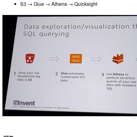
S3 → Glue → Athena → Quicksight