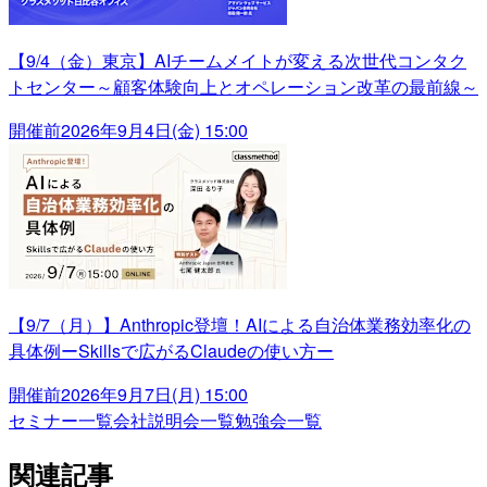
【9/4（金）東京】AIチームメイトが変える次世代コンタク
トセンター～顧客体験向上とオペレーション改革の最前線～
開催前
2026年9月4日(金) 15:00
【9/7（月）】Anthropic登壇！AIによる自治体業務効率化の
具体例ーSkillsで広がるClaudeの使い方ー
開催前
2026年9月7日(月) 15:00
セミナー一覧
会社説明会一覧
勉強会一覧
関連記事