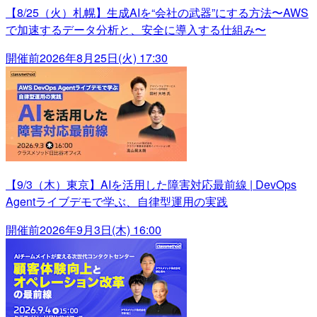
【8/25（火）札幌】生成AIを“会社の武器”にする方法〜AWS
で加速するデータ分析と、安全に導入する仕組み〜
開催前
2026年8月25日(火) 17:30
【9/3（木）東京】AIを活用した障害対応最前線 | DevOps
Agentライブデモで学ぶ、自律型運用の実践
開催前
2026年9月3日(木) 16:00