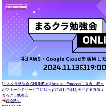
[まるクラ勉強会 ONLINE #3] Amazon Forecast亡き今、我々
がマネージドサービスに頼らず時系列予測を実行する方法 #
まるクラ勉強会
貞松政史