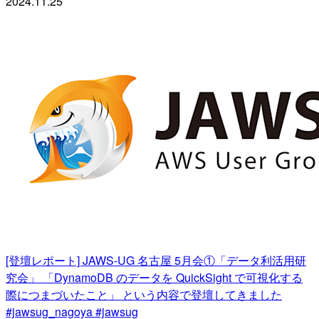
2024.11.25
[登壇レポート] JAWS-UG 名古屋 5月会①「データ利活用研
究会」 「DynamoDB のデータを QuickSight で可視化する
際につまづいたこと」 という内容で登壇してきました
#jawsug_nagoya #jawsug