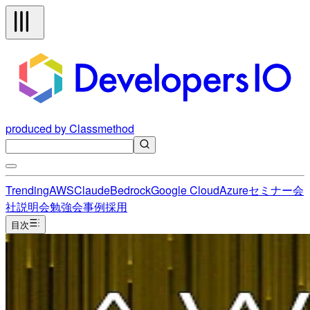
produced by Classmethod
Trending
AWS
Claude
Bedrock
Google Cloud
Azure
セミナー
会
社説明会
勉強会
事例
採用
目次