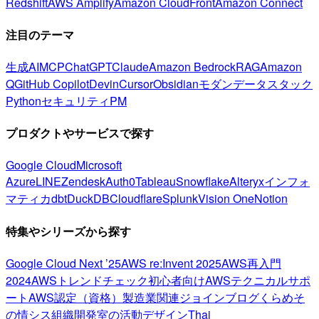
Redshift
AWS Amplify
Amazon CloudFront
Amazon Connect
注目のテーマ
生成AI
MCP
ChatGPT
Claude
Amazon Bedrock
RAG
Amazon
Q
GitHub Copilot
Devin
Cursor
Obsidian
モダンデータスタック
Python
セキュリティ
PM
プロダクトやサービスで探す
Google Cloud
Microsoft
Azure
LINE
Zendesk
Auth0
Tableau
Snowflake
Alteryx
インフォ
マティカ
dbt
DuckDB
Cloudflare
Splunk
Vision One
Notion
特集やシリーズから探す
Google Cloud Next ’25
AWS re:Invent 2025
AWS再入門
2024
AWSトレンドチェック
初心者向け
AWSテクニカルサポ
ート
AWS認定（資格）
製造業関連
ジョインブログ
くらめそ
の情シス
組織開発室の活動
デザイン
Thai