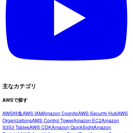
主なカテゴリ
AWSで探す
AWS特集
AWS IAM
Amazon Cognito
AWS Security Hub
AWS
Organizations
AWS Control Tower
Amazon EC2
Amazon
S3
S3 Tables
AWS CDK
Amazon QuickSight
Amazon