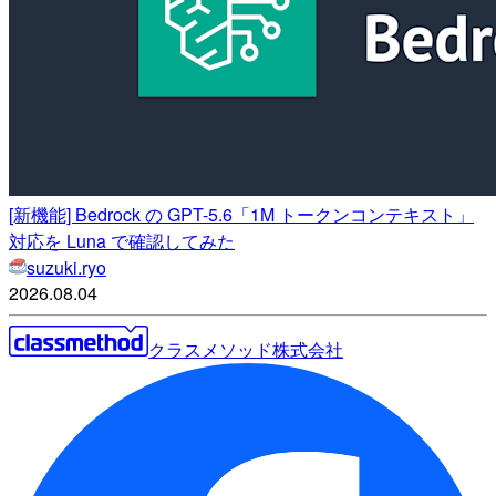
[新機能] Bedrock の GPT-5.6「1M トークンコンテキスト」
対応を Luna で確認してみた
suzuki.ryo
2026.08.04
クラスメソッド株式会社