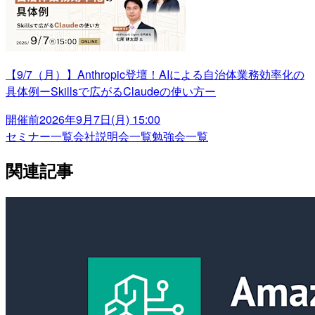
【9/7（月）】Anthropic登壇！AIによる自治体業務効率化の
具体例ーSkillsで広がるClaudeの使い方ー
開催前
2026年9月7日(月) 15:00
セミナー一覧
会社説明会一覧
勉強会一覧
関連記事