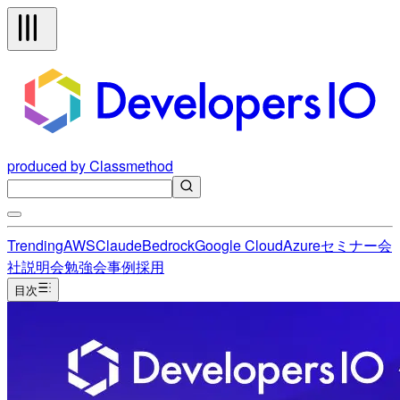
produced by Classmethod
Trending
AWS
Claude
Bedrock
Google Cloud
Azure
セミナー
会
社説明会
勉強会
事例
採用
目次