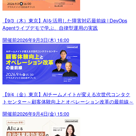
【9/3（木）東京】AIを活用した障害対応最前線 | DevOps
Agentライブデモで学ぶ、自律型運用の実践
開催前
2026年9月3日(木) 16:00
【9/4（金）東京】AIチームメイトが変える次世代コンタク
トセンター～顧客体験向上とオペレーション改革の最前線～
開催前
2026年9月4日(金) 15:00