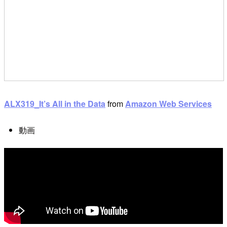
ALX319_It’s All in the Data
from
Amazon Web Services
動画