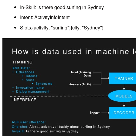
In-Skill: Is there good surfing in Sydney
Intent: ActivityInfoIntent
Slots:{activity: "surfing"}{city: "Sydney"}