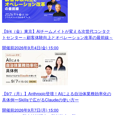
【9/4（金）東京】AIチームメイトが変える次世代コンタク
トセンター～顧客体験向上とオペレーション改革の最前線～
開催前
2026年9月4日(金) 15:00
【9/7（月）】Anthropic登壇！AIによる自治体業務効率化の
具体例ーSkillsで広がるClaudeの使い方ー
開催前
2026年9月7日(月) 15:00