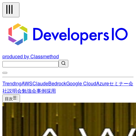
produced by Classmethod
Trending
AWS
Claude
Bedrock
Google Cloud
Azure
セミナー
会
社説明会
勉強会
事例
採用
目次