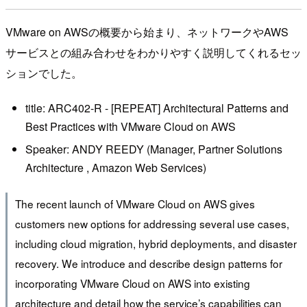
VMware on AWSの概要から始まり、ネットワークやAWS
サービスとの組み合わせをわかりやすく説明してくれるセッ
ションでした。
title: ARC402-R - [REPEAT] Architectural Patterns and
Best Practices with VMware Cloud on AWS
Speaker: ANDY REEDY (Manager, Partner Solutions
Architecture , Amazon Web Services)
The recent launch of VMware Cloud on AWS gives
customers new options for addressing several use cases,
including cloud migration, hybrid deployments, and disaster
recovery. We introduce and describe design patterns for
incorporating VMware Cloud on AWS into existing
architecture and detail how the service’s capabilities can