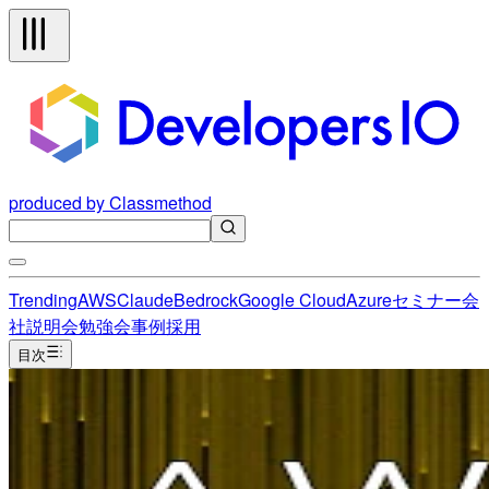
produced by Classmethod
Trending
AWS
Claude
Bedrock
Google Cloud
Azure
セミナー
会
社説明会
勉強会
事例
採用
目次