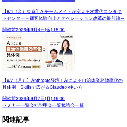
【9/4（金）東京】AIチームメイトが変える次世代コンタク
トセンター～顧客体験向上とオペレーション改革の最前線～
開催前
2026年9月4日(金) 15:00
【9/7（月）】Anthropic登壇！AIによる自治体業務効率化の
具体例ーSkillsで広がるClaudeの使い方ー
開催前
2026年9月7日(月) 15:00
セミナー一覧
会社説明会一覧
勉強会一覧
関連記事