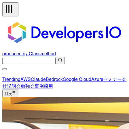
produced by Classmethod
Trending
AWS
Claude
Bedrock
Google Cloud
Azure
セミナー
会
社説明会
勉強会
事例
採用
目次