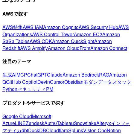
AWSで探す
AWS特集
AWS IAM
Amazon Cognito
AWS Security Hub
AWS
Organizations
AWS Control Tower
Amazon EC2
Amazon
S3
S3 Tables
AWS CDK
Amazon QuickSight
Amazon
Redshift
AWS Amplify
Amazon CloudFront
Amazon Connect
注目のテーマ
生成AI
MCP
ChatGPT
Claude
Amazon Bedrock
RAG
Amazon
Q
GitHub Copilot
Devin
Cursor
Obsidian
モダンデータスタック
Python
セキュリティ
PM
プロダクトやサービスで探す
Google Cloud
Microsoft
Azure
LINE
Zendesk
Auth0
Tableau
Snowflake
Alteryx
インフォ
マティカ
dbt
DuckDB
Cloudflare
Splunk
Vision One
Notion