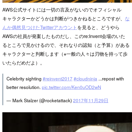
AWS公式サイトには一切の言及がないのでオフィシャル
キャラクターかどうかは判断がつきかねるところですが、
な
んか偶然見つけたTwitterアカウント
を見ると、どうやら
AWSの社員が発案したものだし、このre:Invent会場のいた
るところで見かけるので、それなりの認知（と予算）がある
キャラクターと判断します（※一般の人々は刃物を持って歩
いたらだめだよ）。
Celebrity sighting
#reinvent2017
#cloudninja
...repost with
better resolution.
pic.twitter.com/Ken0uOD2wN
— Mark Stalzer (@rocketattack)
2017年11月29日