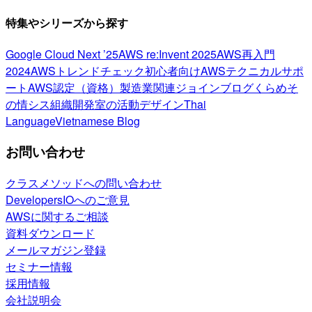
特集やシリーズから探す
Google Cloud Next ’25
AWS re:Invent 2025
AWS再入門
2024
AWSトレンドチェック
初心者向け
AWSテクニカルサポ
ート
AWS認定（資格）
製造業関連
ジョインブログ
くらめそ
の情シス
組織開発室の活動
デザイン
Thai
Language
Vietnamese Blog
お問い合わせ
クラスメソッドへの問い合わせ
DevelopersIOへのご意見
AWSに関するご相談
資料ダウンロード
メールマガジン登録
セミナー情報
採用情報
会社説明会