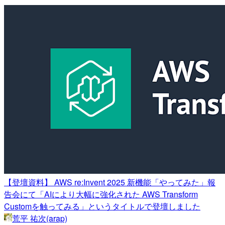
【登壇資料】 AWS re:Invent 2025 新機能「やってみた」報
告会にて「AIにより大幅に強化された AWS Transform
Customを触ってみる」というタイトルで登壇しました
荒平 祐次(arap)