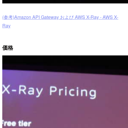
(参考)Amazon API Gateway および AWS X-Ray - AWS X-
Ray
価格