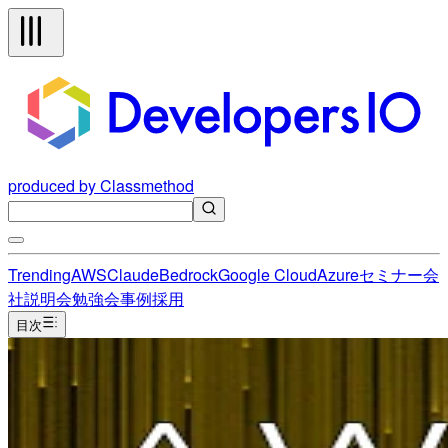
produced by Classmethod
Trending
AWS
Claude
Bedrock
Google Cloud
Azure
セミナー
会
社説明会
勉強会
事例
採用
目次