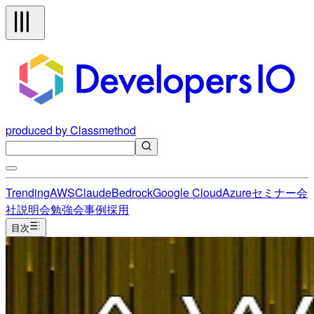
produced by Classmethod
Trending
AWS
Claude
Bedrock
Google Cloud
Azure
セミナー
会
社説明会
勉強会
事例
採用
目次