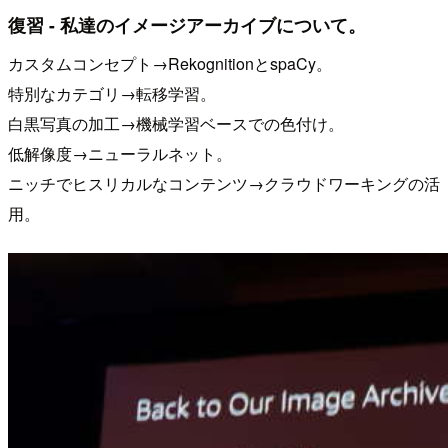
復習 - 私達のイメージアーカイブについて。
カスタムコンセプト→RekognitionとspaCy。
特別なカテゴリ→転移学習。
白黒写真の加工→機械学習ベースでの色付け。
低解像度→ニューラルネット。
ニッチでヒスリカルなコンテンツ→クラウドワーキングの活
用。