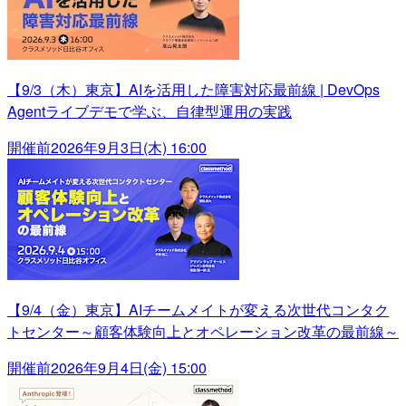
【9/3（木）東京】AIを活用した障害対応最前線 | DevOps
Agentライブデモで学ぶ、自律型運用の実践
開催前
2026年9月3日(木) 16:00
【9/4（金）東京】AIチームメイトが変える次世代コンタク
トセンター～顧客体験向上とオペレーション改革の最前線～
開催前
2026年9月4日(金) 15:00