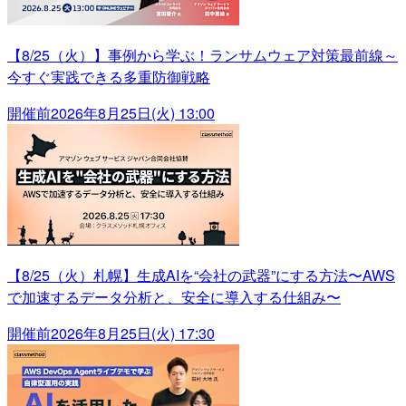
【8/25（火）】事例から学ぶ！ランサムウェア対策最前線～
今すぐ実践できる多重防御戦略
開催前
2026年8月25日(火) 13:00
【8/25（火）札幌】生成AIを“会社の武器”にする方法〜AWS
で加速するデータ分析と、安全に導入する仕組み〜
開催前
2026年8月25日(火) 17:30