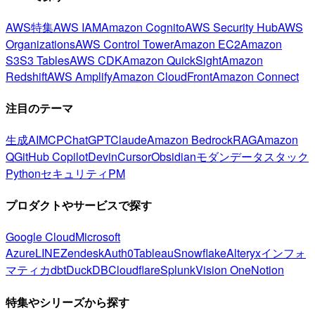
AWS特集
AWS IAM
Amazon Cognito
AWS Security Hub
AWS
Organizations
AWS Control Tower
Amazon EC2
Amazon
S3
S3 Tables
AWS CDK
Amazon QuickSight
Amazon
Redshift
AWS Amplify
Amazon CloudFront
Amazon Connect
注目のテーマ
生成AI
MCP
ChatGPT
Claude
Amazon Bedrock
RAG
Amazon
Q
GitHub Copilot
Devin
Cursor
Obsidian
モダンデータスタック
Python
セキュリティ
PM
プロダクトやサービスで探す
Google Cloud
Microsoft
Azure
LINE
Zendesk
Auth0
Tableau
Snowflake
Alteryx
インフォ
マティカ
dbt
DuckDB
Cloudflare
Splunk
Vision One
Notion
特集やシリーズから探す