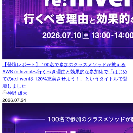
【登壇レポート】 100名で参加のクラスメソッドが教える
AWS re:Inventへ行くべき理由と効果的な参加術で「はじめ
てのre:Inventを120%充実させよう！」というタイトルで登
壇しました
神野 雄大
2026.07.24