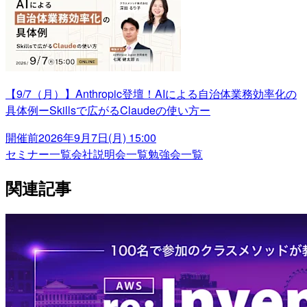
【9/7（月）】Anthropic登壇！AIによる自治体業務効率化の
具体例ーSkillsで広がるClaudeの使い方ー
開催前
2026年9月7日(月) 15:00
セミナー一覧
会社説明会一覧
勉強会一覧
関連記事