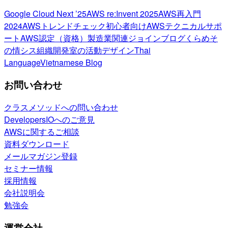
Google Cloud Next ’25
AWS re:Invent 2025
AWS再入門
2024
AWSトレンドチェック
初心者向け
AWSテクニカルサポ
ート
AWS認定（資格）
製造業関連
ジョインブログ
くらめそ
の情シス
組織開発室の活動
デザイン
Thai
Language
Vietnamese Blog
お問い合わせ
クラスメソッドへの問い合わせ
DevelopersIOへのご意見
AWSに関するご相談
資料ダウンロード
メールマガジン登録
セミナー情報
採用情報
会社説明会
勉強会
運営会社