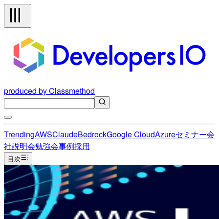
produced by Classmethod
Trending
AWS
Claude
Bedrock
Google Cloud
Azure
セミナー
会
社説明会
勉強会
事例
採用
目次