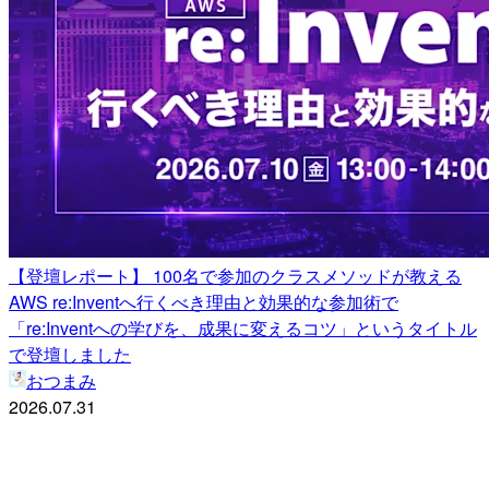
【登壇レポート】 100名で参加のクラスメソッドが教える
AWS re:Inventへ行くべき理由と効果的な参加術で
「re:Inventへの学びを、成果に変えるコツ」というタイトル
で登壇しました
おつまみ
2026.07.31