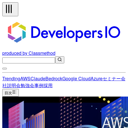
produced by Classmethod
Trending
AWS
Claude
Bedrock
Google Cloud
Azure
セミナー
会
社説明会
勉強会
事例
採用
目次