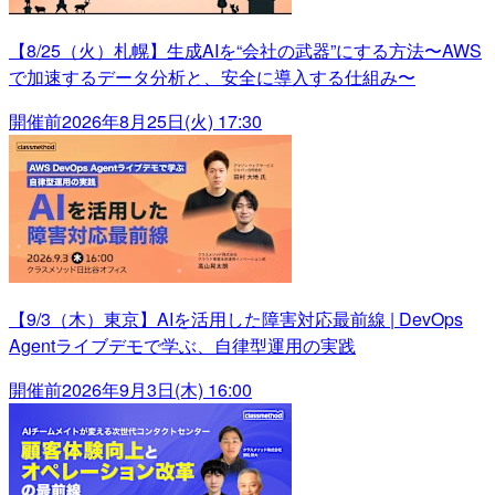
【8/25（火）札幌】生成AIを“会社の武器”にする方法〜AWS
で加速するデータ分析と、安全に導入する仕組み〜
開催前
2026年8月25日(火) 17:30
【9/3（木）東京】AIを活用した障害対応最前線 | DevOps
Agentライブデモで学ぶ、自律型運用の実践
開催前
2026年9月3日(木) 16:00