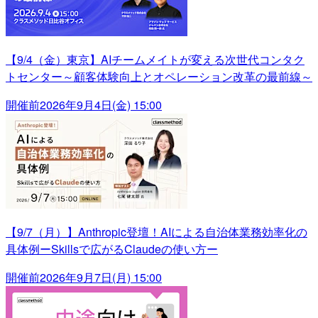
【9/4（金）東京】AIチームメイトが変える次世代コンタク
トセンター～顧客体験向上とオペレーション改革の最前線～
開催前
2026年9月4日(金) 15:00
【9/7（月）】Anthropic登壇！AIによる自治体業務効率化の
具体例ーSkillsで広がるClaudeの使い方ー
開催前
2026年9月7日(月) 15:00