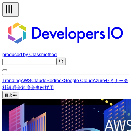
produced by Classmethod
Trending
AWS
Claude
Bedrock
Google Cloud
Azure
セミナー
会
社説明会
勉強会
事例
採用
目次