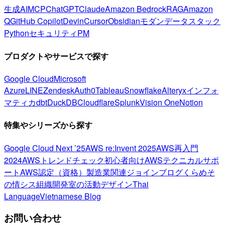
生成AI
MCP
ChatGPT
Claude
Amazon Bedrock
RAG
Amazon
Q
GitHub Copilot
Devin
Cursor
Obsidian
モダンデータスタック
Python
セキュリティ
PM
プロダクトやサービスで探す
Google Cloud
Microsoft
Azure
LINE
Zendesk
Auth0
Tableau
Snowflake
Alteryx
インフォ
マティカ
dbt
DuckDB
Cloudflare
Splunk
Vision One
Notion
特集やシリーズから探す
Google Cloud Next ’25
AWS re:Invent 2025
AWS再入門
2024
AWSトレンドチェック
初心者向け
AWSテクニカルサポ
ート
AWS認定（資格）
製造業関連
ジョインブログ
くらめそ
の情シス
組織開発室の活動
デザイン
Thai
Language
Vietnamese Blog
お問い合わせ