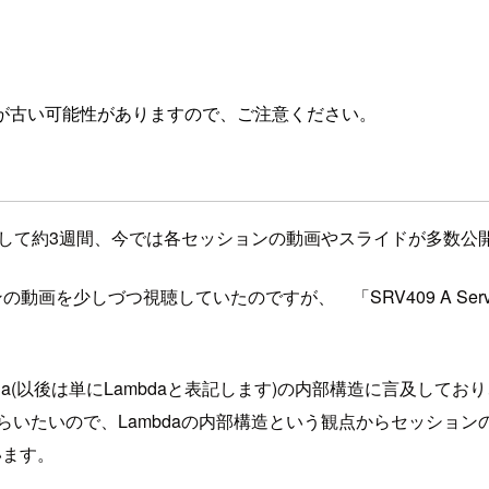
が古い可能性がありますので、ご注意ください。
18が終了して約3週間、今では各セッションの動画やスライドが多
づつ視聴していたのですが、 「SRV409 A Serverless Jou
a(以後は単にLambdaと表記します)の内部構造に言及しており、
らいたいので、Lambdaの内部構造という観点からセッション
います。