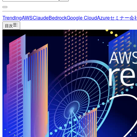
Trending
AWS
Claude
Bedrock
Google Cloud
Azure
セミナー
会
目次