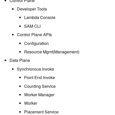
Control Plane
Developer Tools
Lambda Console
SAM CLI
Control Plane APIs
Configuration
Resource Mgmt(Management)
Data Plane
Synchronous Invoke
Front End Invoke
Counting Service
Worker Manager
Worker
Placement Service