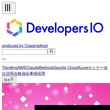
produced by Classmethod
Trending
AWS
Claude
Bedrock
Google Cloud
Azure
セミナー
会
社説明会
勉強会
事例
採用
目次