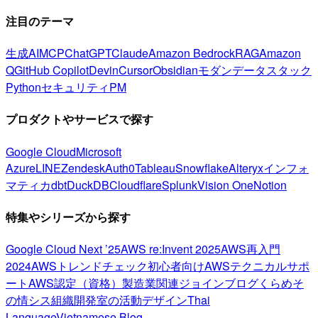
注目のテーマ
生成AI
MCP
ChatGPT
Claude
Amazon Bedrock
RAG
Amazon
Q
GitHub Copilot
Devin
Cursor
Obsidian
モダンデータスタック
Python
セキュリティ
PM
プロダクトやサービスで探す
Google Cloud
Microsoft
Azure
LINE
Zendesk
Auth0
Tableau
Snowflake
Alteryx
インフォ
マティカ
dbt
DuckDB
Cloudflare
Splunk
Vision One
Notion
特集やシリーズから探す
Google Cloud Next ’25
AWS re:Invent 2025
AWS再入門
2024
AWSトレンドチェック
初心者向け
AWSテクニカルサポ
ート
AWS認定（資格）
製造業関連
ジョインブログ
くらめそ
の情シス
組織開発室の活動
デザイン
Thai
Language
Vietnamese Blog