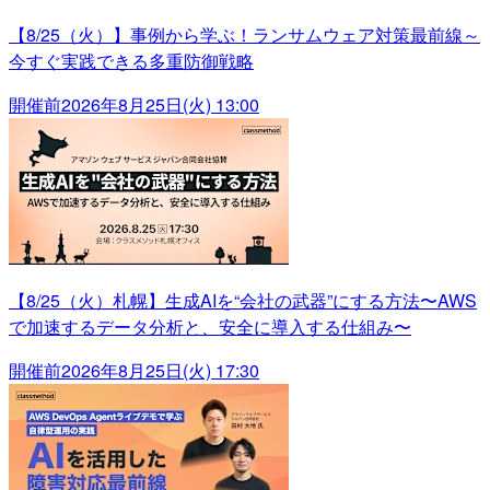
【8/25（火）】事例から学ぶ！ランサムウェア対策最前線～
今すぐ実践できる多重防御戦略
開催前
2026年8月25日(火) 13:00
【8/25（火）札幌】生成AIを“会社の武器”にする方法〜AWS
で加速するデータ分析と、安全に導入する仕組み〜
開催前
2026年8月25日(火) 17:30