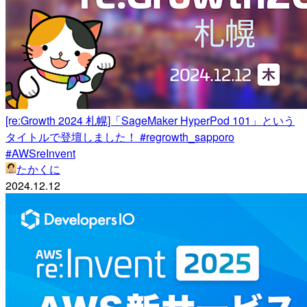
[re:Growth 2024 札幌]「SageMaker HyperPod 101」という
タイトルで登壇しました！ #regrowth_sapporo
#AWSreInvent
たかくに
2024.12.12