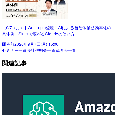
【9/7（月）】Anthropic登壇！AIによる自治体業務効率化の
具体例ーSkillsで広がるClaudeの使い方ー
開催前
2026年9月7日(月) 15:00
セミナー一覧
会社説明会一覧
勉強会一覧
関連記事