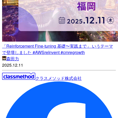
「Reinforcement Fine-tuning 基礎〜実践まで」 いうテーマ
で登壇しました #AWSreInvent #cmregrowth
森田力
2025.12.11
クラスメソッド株式会社