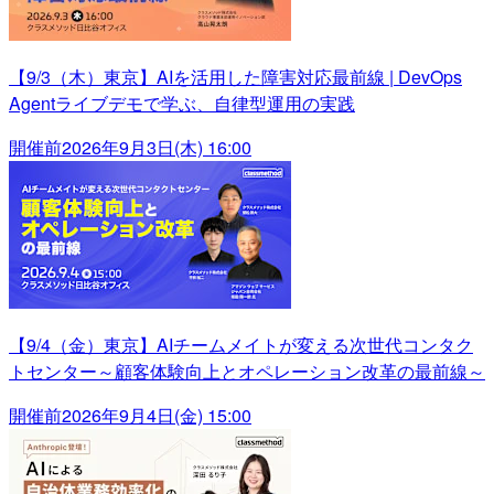
【9/3（木）東京】AIを活用した障害対応最前線 | DevOps
Agentライブデモで学ぶ、自律型運用の実践
開催前
2026年9月3日(木) 16:00
【9/4（金）東京】AIチームメイトが変える次世代コンタク
トセンター～顧客体験向上とオペレーション改革の最前線～
開催前
2026年9月4日(金) 15:00