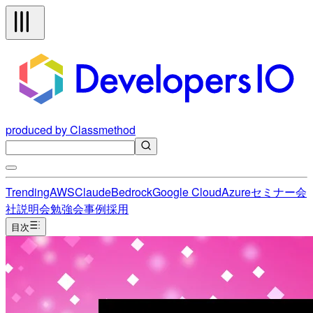
produced by Classmethod
Trending
AWS
Claude
Bedrock
Google Cloud
Azure
セミナー
会
社説明会
勉強会
事例
採用
目次