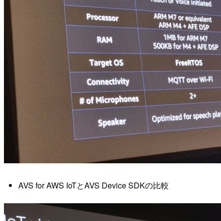
AVS for AWS IoTとAVS Device SDKの比較