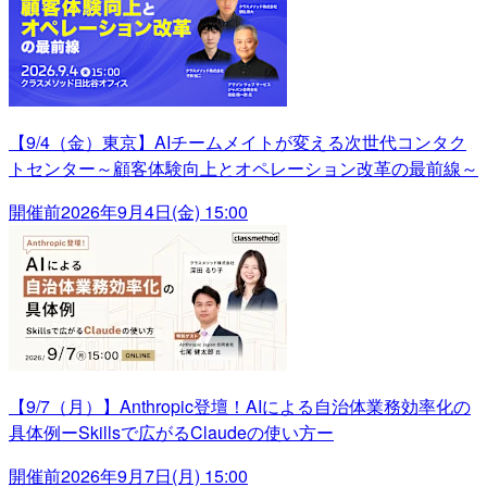
【9/4（金）東京】AIチームメイトが変える次世代コンタク
トセンター～顧客体験向上とオペレーション改革の最前線～
開催前
2026年9月4日(金) 15:00
【9/7（月）】Anthropic登壇！AIによる自治体業務効率化の
具体例ーSkillsで広がるClaudeの使い方ー
開催前
2026年9月7日(月) 15:00