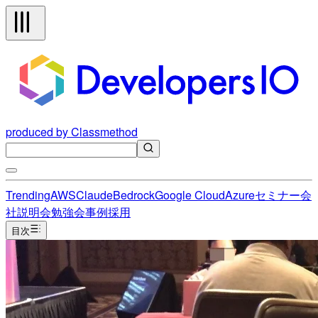
produced by Classmethod
Trending
AWS
Claude
Bedrock
Google Cloud
Azure
セミナー
会
社説明会
勉強会
事例
採用
目次