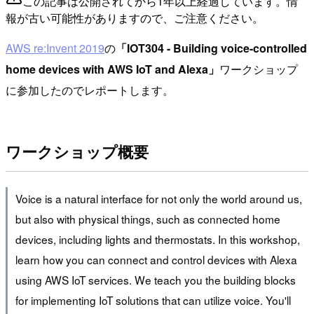
この記事は公開されてから1年以上経過しています。情
報が古い可能性がありますので、ご注意ください。
AWS re:Invent 2019
の
「IOT304 - Building voice-controlled
home devices with AWS IoT and Alexa」
ワークショップ
に参加したのでレポートします。
ワークショップ概要
Voice is a natural interface for not only the world around us,
but also with physical things, such as connected home
devices, including lights and thermostats. In this workshop,
learn how you can connect and control devices with Alexa
using AWS IoT services. We teach you the building blocks
for implementing IoT solutions that can utilize voice. You'll