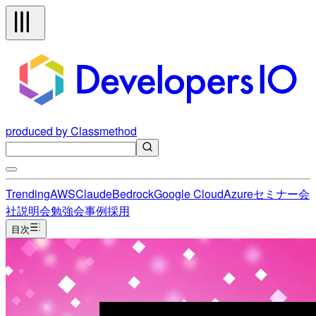
produced by Classmethod
Trending
AWS
Claude
Bedrock
Google Cloud
Azure
セミナー
会
社説明会
勉強会
事例
採用
目次