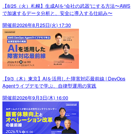
【8/25（火）札幌】生成AIを“会社の武器”にする方法〜AWS
で加速するデータ分析と、安全に導入する仕組み〜
開催前
2026年8月25日(火) 17:30
【9/3（木）東京】AIを活用した障害対応最前線 | DevOps
Agentライブデモで学ぶ、自律型運用の実践
開催前
2026年9月3日(木) 16:00