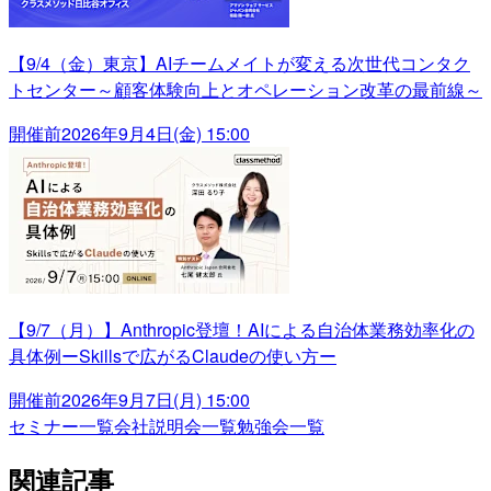
【9/4（金）東京】AIチームメイトが変える次世代コンタク
トセンター～顧客体験向上とオペレーション改革の最前線～
開催前
2026年9月4日(金) 15:00
【9/7（月）】Anthropic登壇！AIによる自治体業務効率化の
具体例ーSkillsで広がるClaudeの使い方ー
開催前
2026年9月7日(月) 15:00
セミナー一覧
会社説明会一覧
勉強会一覧
関連記事