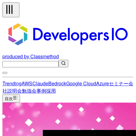
produced by Classmethod
Trending
AWS
Claude
Bedrock
Google Cloud
Azure
セミナー
会
社説明会
勉強会
事例
採用
目次