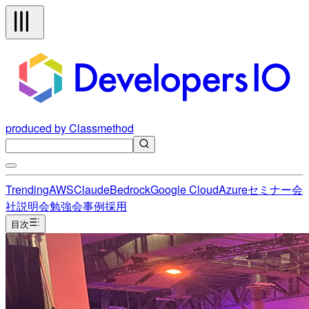
produced by Classmethod
Trending
AWS
Claude
Bedrock
Google Cloud
Azure
セミナー
会
社説明会
勉強会
事例
採用
目次