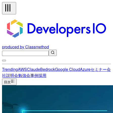
produced by Classmethod
Trending
AWS
Claude
Bedrock
Google Cloud
Azure
セミナー
会
社説明会
勉強会
事例
採用
目次