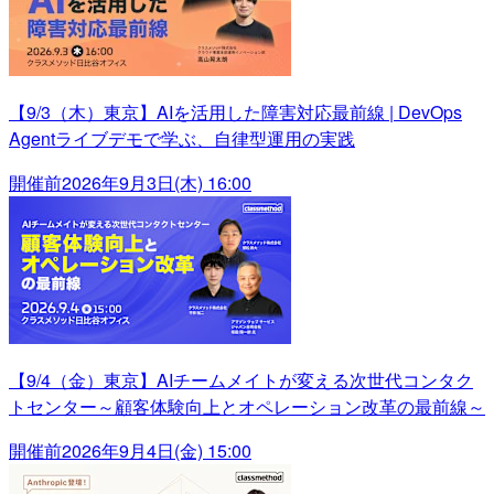
【9/3（木）東京】AIを活用した障害対応最前線 | DevOps
Agentライブデモで学ぶ、自律型運用の実践
開催前
2026年9月3日(木) 16:00
【9/4（金）東京】AIチームメイトが変える次世代コンタク
トセンター～顧客体験向上とオペレーション改革の最前線～
開催前
2026年9月4日(金) 15:00