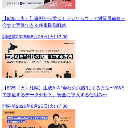
【8/25（火）】事例から学ぶ！ランサムウェア対策最前線～
今すぐ実践できる多重防御戦略
開催前
2026年8月25日(火) 13:00
【8/25（火）札幌】生成AIを“会社の武器”にする方法〜AWS
で加速するデータ分析と、安全に導入する仕組み〜
開催前
2026年8月25日(火) 17:30