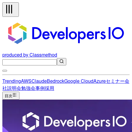
produced by Classmethod
Trending
AWS
Claude
Bedrock
Google Cloud
Azure
セミナー
会
社説明会
勉強会
事例
採用
目次