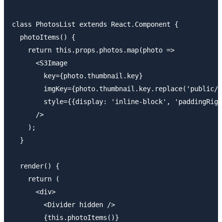
class PhotosList extends React.Component {

  photoItems() {

    return this.props.photos.map(photo =>

      <S3Image 

        key={photo.thumbnail.key} 

        imgKey={photo.thumbnail.key.replace('public/'
        style={{display: 'inline-block', 'paddingRigh
      />

    );

  }

  render() {

    return (

      <div>

        <Divider hidden />

        {this.photoItems()}
