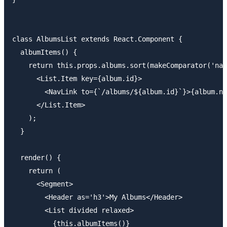
class AlbumsList extends React.Component {

  albumItems() {

    return this.props.albums.sort(makeComparator('nam
      <List.Item key={album.id}>

        <NavLink to={`/albums/${album.id}`}>{album.na
      </List.Item>

    );

  }

  render() {

    return (

      <Segment>

        <Header as='h3'>My Albums</Header>

        <List divided relaxed>

          {this.albumItems()}
