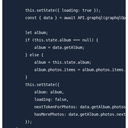
        this.setState({ loading: true });

        const { data } = await API.graphql(graphqlOpe
        let album;

        if (this.state.album === null) {

            album = data.getAlbum;

        } else {

            album = this.state.album;

            album.photos.items = album.photos.items.c
        }

        this.setState({ 

            album: album,

            loading: false,

            nextTokenForPhotos: data.getAlbum.photos.
            hasMorePhotos: data.getAlbum.photos.nextT
        });
