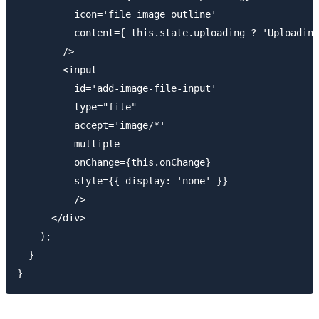
          icon='file image outline'

          content={ this.state.uploading ? 'Uploading
        />

        <input

          id='add-image-file-input'

          type="file"

          accept='image/*'

          multiple

          onChange={this.onChange}

          style={{ display: 'none' }}

          />

      </div>

    );

  }
