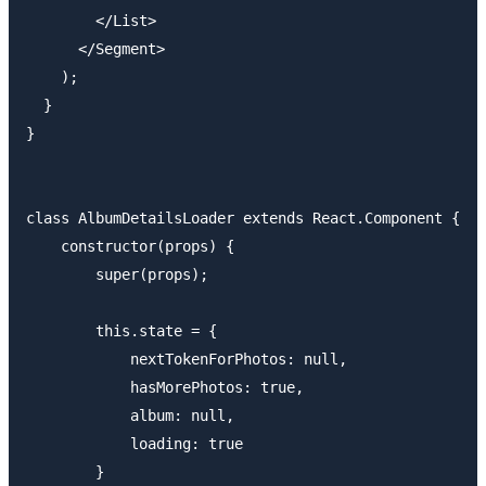
        </List>

      </Segment>

    );

  }

}

class AlbumDetailsLoader extends React.Component {

    constructor(props) {

        super(props);

        this.state = {

            nextTokenForPhotos: null,

            hasMorePhotos: true,

            album: null,

            loading: true

        }
