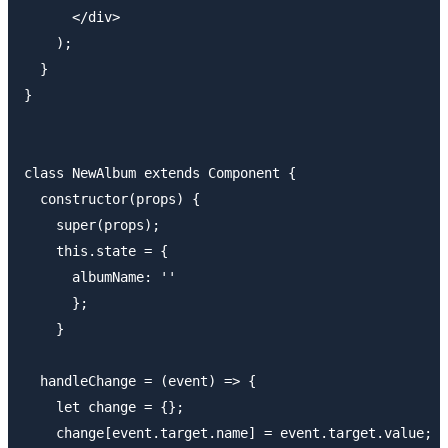
      </div>

    );

  }

}

class NewAlbum extends Component {

  constructor(props) {

    super(props);

    this.state = {

      albumName: ''

      };

    }

  handleChange = (event) => {

    let change = {};

    change[event.target.name] = event.target.value;
