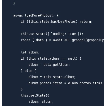
    }

    async loadMorePhotos() {

        if (!this.state.hasMorePhotos) return;

        this.setState({ loading: true });

        const { data } = await API.graphql(graphqlOpe
        let album;

        if (this.state.album === null) {

            album = data.getAlbum;

        } else {

            album = this.state.album;

            album.photos.items = album.photos.items.c
        }

        this.setState({ 

            album: album,
