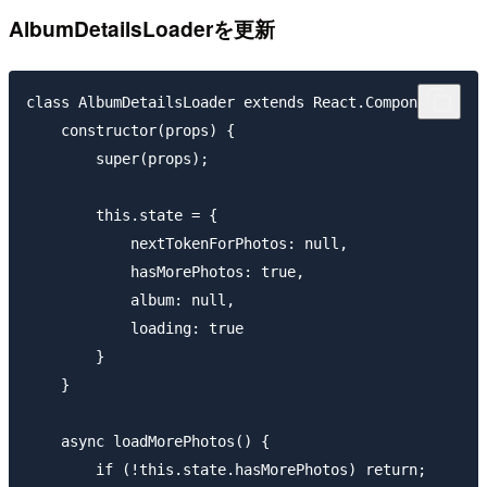
AlbumDetailsLoaderを更新
class AlbumDetailsLoader extends React.Component {

    constructor(props) {

        super(props);

        this.state = {

            nextTokenForPhotos: null,

            hasMorePhotos: true,

            album: null,

            loading: true

        }

    }

    async loadMorePhotos() {

        if (!this.state.hasMorePhotos) return;
