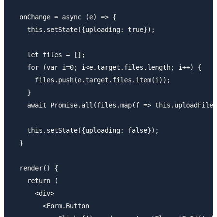
  onChange = async (e) => {

    this.setState({uploading: true});

    let files = [];

    for (var i=0; i<e.target.files.length; i++) {

      files.push(e.target.files.item(i));

    }

    await Promise.all(files.map(f => this.uploadFile(
    this.setState({uploading: false});

  }

  render() {

    return (

      <div>

        <Form.Button
