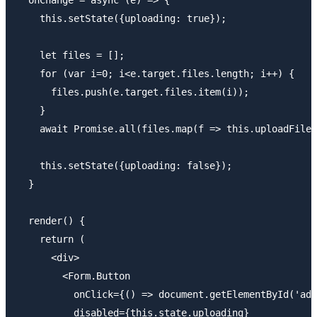
    this.setState({uploading: true});

    let files = [];

    for (var i=0; i<e.target.files.length; i++) {

      files.push(e.target.files.item(i));

    }

    await Promise.all(files.map(f => this.uploadFile(
    this.setState({uploading: false});

  }

  render() {

    return (

      <div>

        <Form.Button

          onClick={() => document.getElementById('add
          disabled={this.state.uploading}
