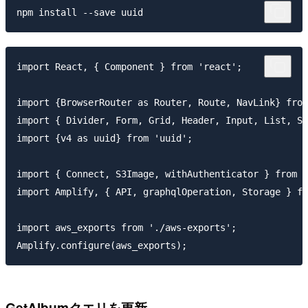
import React, { Component } from 'react';

import {BrowserRouter as Router, Route, NavLink} from
import { Divider, Form, Grid, Header, Input, List, Se
import {v4 as uuid} from 'uuid';

import { Connect, S3Image, withAuthenticator } from '
import Amplify, { API, graphqlOperation, Storage } fr
import aws_exports from './aws-exports';

GetAlbumクエリを更新