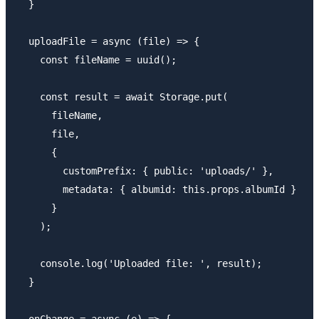
  }

  uploadFile = async (file) => {

    const fileName = uuid();

    const result = await Storage.put(

      fileName, 

      file, 

      {

        customPrefix: { public: 'uploads/' },

        metadata: { albumid: this.props.albumId }

      }

    );

    console.log('Uploaded file: ', result);

  }

  onChange = async (e) => {
