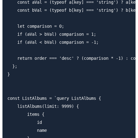
    const aVal = (typeof a[key] === 'string') ? a[key
    const bVal = (typeof b[key] === 'string') ? b[key
    let comparison = 0;

    if (aVal > bVal) comparison = 1;

    if (aVal < bVal) comparison = -1;

    return order === 'desc' ? (comparison * -1) : com
  };

}

const ListAlbums = `query ListAlbums {

    listAlbums(limit: 9999) {

        items {

            id

            name
