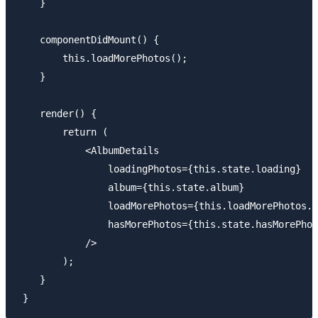
    }

    componentDidMount() {

        this.loadMorePhotos();

    }

    render() {

        return (

            <AlbumDetails 

                loadingPhotos={this.state.loading} 

                album={this.state.album} 

                loadMorePhotos={this.loadMorePhotos.b
                hasMorePhotos={this.state.hasMorePhot
            />

        );

    }
