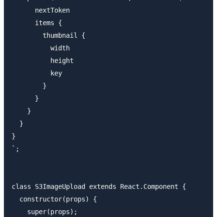
      nextToken

      items {

        thumbnail {

          width

          height

          key

        }

      }

    }

  }

}

`;

class S3ImageUpload extends React.Component {

  constructor(props) {

    super(props);
