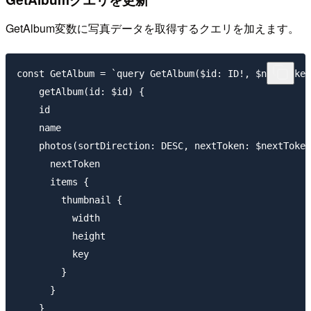
GetAlbum変数に写真データを取得するクエリを加えます。
const GetAlbum = `query GetAlbum($id: ID!, $nextToken
    getAlbum(id: $id) {

    id

    name

    photos(sortDirection: DESC, nextToken: $nextToken
      nextToken

      items {

        thumbnail {

          width

          height

          key

        }

      }

    }
