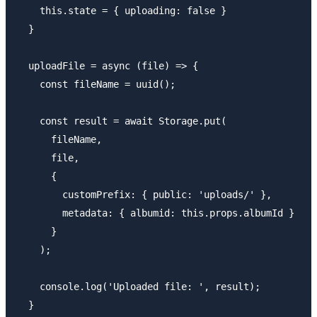
    this.state = { uploading: false }

  }

  uploadFile = async (file) => {

    const fileName = uuid();

    const result = await Storage.put(

      fileName, 

      file, 

      {

        customPrefix: { public: 'uploads/' },

        metadata: { albumid: this.props.albumId }

      }

    );

    console.log('Uploaded file: ', result);

  }
