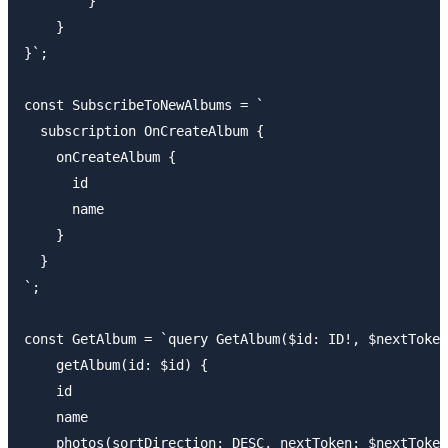
        }

    }

}`;

const SubscribeToNewAlbums = `

  subscription OnCreateAlbum {

    onCreateAlbum {

      id

      name

    }

  }

`;

const GetAlbum = `query GetAlbum($id: ID!, $nextToken
    getAlbum(id: $id) {

    id

    name

    photos(sortDirection: DESC, nextToken: $nextToken