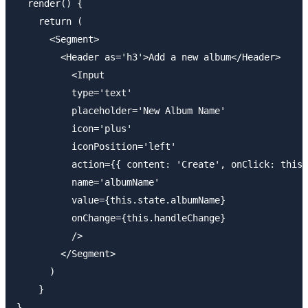
  render() {

    return (

      <Segment>

        <Header as='h3'>Add a new album</Header>

          <Input

          type='text'

          placeholder='New Album Name'

          icon='plus'

          iconPosition='left'

          action={{ content: 'Create', onClick: this.
          name='albumName'

          value={this.state.albumName}

          onChange={this.handleChange}

          />

        </Segment>

      )

    }

}
