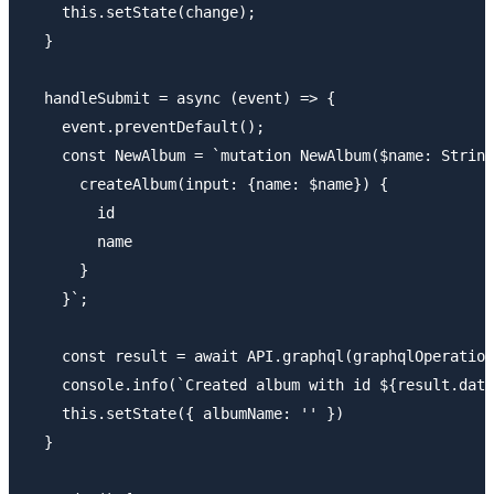
    this.setState(change);

  }

  handleSubmit = async (event) => {

    event.preventDefault();

    const NewAlbum = `mutation NewAlbum($name: String
      createAlbum(input: {name: $name}) {

        id

        name

      }

    }`;

    const result = await API.graphql(graphqlOperation
    console.info(`Created album with id ${result.data
    this.setState({ albumName: '' })

  }
