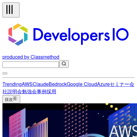
produced by Classmethod
Trending
AWS
Claude
Bedrock
Google Cloud
Azure
セミナー
会
社説明会
勉強会
事例
採用
目次