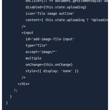
          onClick={() => document.getElementById('add
          disabled={this.state.uploading}

          icon='file image outline'

          content={ this.state.uploading ? 'Uploading
        />

        <input

          id='add-image-file-input'

          type="file"

          accept='image/*'

          multiple

          onChange={this.onChange}

          style={{ display: 'none' }}

        />

      </div>

    );

  }

}
