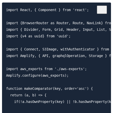
import React, { Component } from 'react';

import {BrowserRouter as Router, Route, NavLink} from
import { Divider, Form, Grid, Header, Input, List, Se
import {v4 as uuid} from 'uuid';

import { Connect, S3Image, withAuthenticator } from '
import Amplify, { API, graphqlOperation, Storage } fr
import aws_exports from './aws-exports';

Amplify.configure(aws_exports);

function makeComparator(key, order='asc') {

  return (a, b) => {

    if(!a.hasOwnProperty(key) || !b.hasOwnProperty(ke