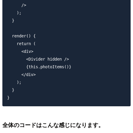
      />

    );

  }

  render() {

    return (

      <div>

        <Divider hidden />

        {this.photoItems()}

      </div>

    );

  }

全体のコードはこんな感じになります。