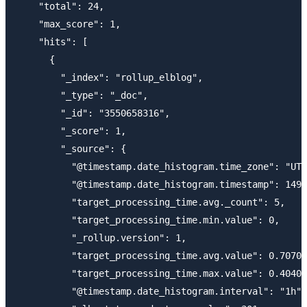
    "total": 24,

    "max_score": 1,

    "hits": [

      {

        "_index": "rollup_elblog",

        "_type": "_doc",

        "_id": "3550658316",

        "_score": 1,

        "_source": {

          "@timestamp.date_histogram.time_zone": "UTC
          "@timestamp.date_histogram.timestamp": 1490
          "target_processing_time.avg._count": 5,

          "target_processing_time.min.value": 0,

          "_rollup.version": 1,

          "target_processing_time.avg.value": 0.70700
          "target_processing_time.max.value": 0.40400
          "@timestamp.date_histogram.interval": "1h",
