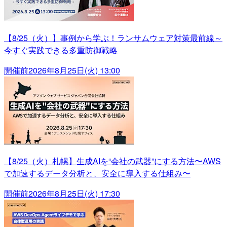
【8/25（火）】事例から学ぶ！ランサムウェア対策最前線～
今すぐ実践できる多重防御戦略
開催前
2026年8月25日(火) 13:00
【8/25（火）札幌】生成AIを“会社の武器”にする方法〜AWS
で加速するデータ分析と、安全に導入する仕組み〜
開催前
2026年8月25日(火) 17:30