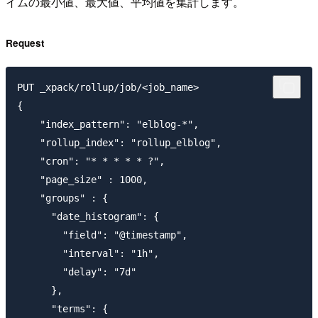
イムの最小値、最大値、平均値を集計します。
Request
PUT _xpack/rollup/job/<job_name>

{

    "index_pattern": "elblog-*",

    "rollup_index": "rollup_elblog",

    "cron": "* * * * * ?",

    "page_size" : 1000,

    "groups" : {

      "date_histogram": {

        "field": "@timestamp",

        "interval": "1h",

        "delay": "7d"

      },

      "terms": {
