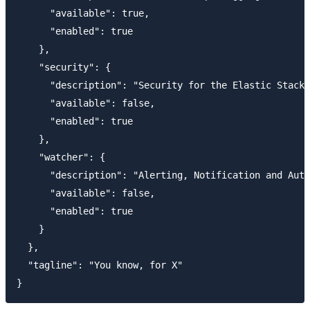
      "available": true,

      "enabled": true

    },

    "security": {

      "description": "Security for the Elastic Stack"
      "available": false,

      "enabled": true

    },

    "watcher": {

      "description": "Alerting, Notification and Auto
      "available": false,

      "enabled": true

    }

  },

  "tagline": "You know, for X"
