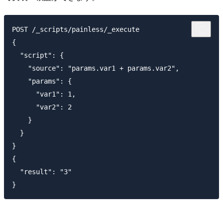
POST /_scripts/painless/_execute

{

  "script": {

    "source": "params.var1 + params.var2",

    "params": {

      "var1": 1,

      "var2": 2

    }

  }

}

{

  "result": "3"
