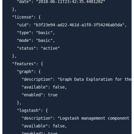
    "date": "2018-06-11T23:42:35.448128Z"

  },

  "license": {

    "uid": "b3f23e94-ad22-461d-a1f0-3f54246ab5da",

    "type": "basic",

    "mode": "basic",

    "status": "active"

  },

  "features": {

    "graph": {

      "description": "Graph Data Exploration for the 
      "available": false,

      "enabled": true

    },

    "logstash": {

      "description": "Logstash management component f
      "available": false,

      "enabled": true
