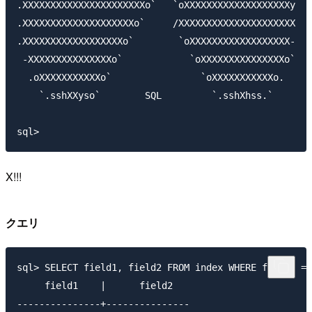
.XXXXXXXXXXXXXXXXXXXXXXo`   `oXXXXXXXXXXXXXXXXXXXy

.XXXXXXXXXXXXXXXXXXXXo`     /XXXXXXXXXXXXXXXXXXXXX

.XXXXXXXXXXXXXXXXXXo`        `oXXXXXXXXXXXXXXXXXX-

 -XXXXXXXXXXXXXXXo`            `oXXXXXXXXXXXXXXXo`

  .oXXXXXXXXXXXo`                `oXXXXXXXXXXXo.

    `.sshXXyso`        SQL         `.sshXhss.`

X!!!
クエリ
sql> SELECT field1, field2 FROM index WHERE field1 = 
     field1    |      field2

---------------+---------------
