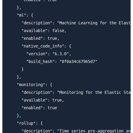
    },

    "ml": {

      "description": "Machine Learning for the Elasti
      "available": false,

      "enabled": true,

      "native_code_info": {

        "version": "6.3.0",

        "build_hash": "0f0a34c67965d7"

      }

    },

    "monitoring": {

      "description": "Monitoring for the Elastic Stac
      "available": true,

      "enabled": true

    },

    "rollup": {

      "description": "Time series pre-aggregation and