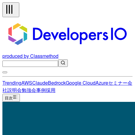
produced by Classmethod
Trending
AWS
Claude
Bedrock
Google Cloud
Azure
セミナー
会
社説明会
勉強会
事例
採用
目次