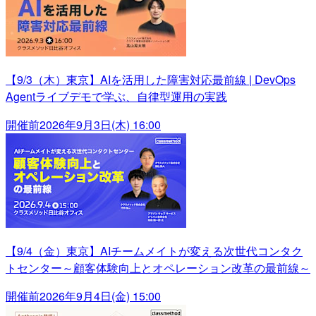
【9/3（木）東京】AIを活用した障害対応最前線 | DevOps
Agentライブデモで学ぶ、自律型運用の実践
開催前
2026年9月3日(木) 16:00
【9/4（金）東京】AIチームメイトが変える次世代コンタク
トセンター～顧客体験向上とオペレーション改革の最前線～
開催前
2026年9月4日(金) 15:00