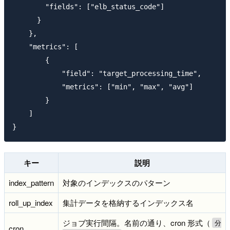
        "fields": ["elb_status_code"]

      }

    },

    "metrics": [

        {

            "field": "target_processing_time",

            "metrics": ["min", "max", "avg"]

        }

    ]

キー
説明
index_pattern
対象のインデックスのパターン
roll_up_index
集計データを格納するインデックス名
ジョブ実行間隔。名前の通り、cron 形式（
分
cron