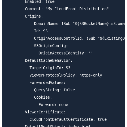
        Enabled: true

        Comment: "My CloudFront Distribution"

        Origins:

          - DomainName: !Sub "${S3BucketName}.s3.amaz
            Id: S3

            OriginAccessControlId: !Sub "${ExistingOr
            S3OriginConfig:

              OriginAccessIdentity: ''

        DefaultCacheBehavior:

          TargetOriginId: S3

          ViewerProtocolPolicy: https-only

          ForwardedValues:

            QueryString: false

            Cookies:

              Forward: none

        ViewerCertificate:

          CloudFrontDefaultCertificate: true
