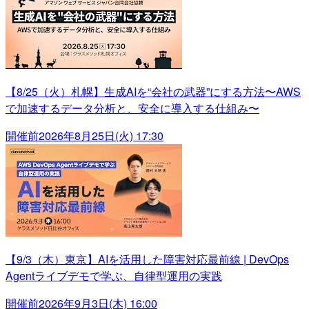
【8/25（火）札幌】生成AIを“会社の武器”にする方法〜AWS
で加速するデータ分析と、安全に導入する仕組み〜
開催前
2026年8月25日(火) 17:30
【9/3（木）東京】AIを活用した障害対応最前線 | DevOps
Agentライブデモで学ぶ、自律型運用の実践
開催前
2026年9月3日(木) 16:00