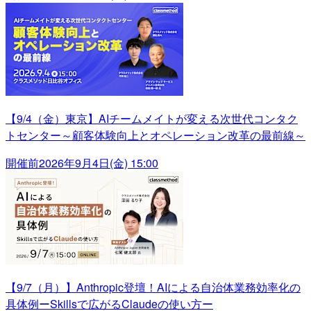
【9/4（金）東京】AIチームメイトが変える次世代コンタク
トセンター～顧客体験向上とオペレーション改革の最前線～
開催前
2026年9月4日(金) 15:00
【9/7（月）】Anthropic登壇！AIによる自治体業務効率化の
具体例ーSkillsで広がるClaudeの使い方ー