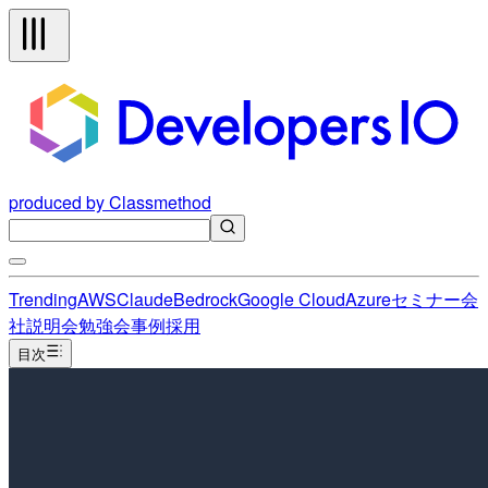
produced by Classmethod
Trending
AWS
Claude
Bedrock
Google Cloud
Azure
セミナー
会
社説明会
勉強会
事例
採用
目次