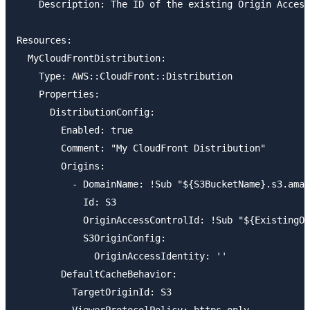
    Description: The ID of the existing Origin Access
Resources:

  MyCloudFrontDistribution:

    Type: AWS::CloudFront::Distribution

    Properties:

      DistributionConfig:

        Enabled: true

        Comment: "My CloudFront Distribution"

        Origins:

          - DomainName: !Sub "${S3BucketName}.s3.amaz
            Id: S3

            OriginAccessControlId: !Sub "${ExistingOr
            S3OriginConfig: 

              OriginAccessIdentity: ''

        DefaultCacheBehavior:

          TargetOriginId: S3

          ViewerProtocolPolicy: https-only
