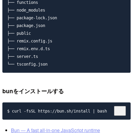
├── functions

├── node_modules

├── package-lock.json

├── package.json

├── public

├── remix.config.js

├── remix.env.d.ts

├── server.ts

bunをインストールする
Bun — A fast all-in-one JavaScript runtime