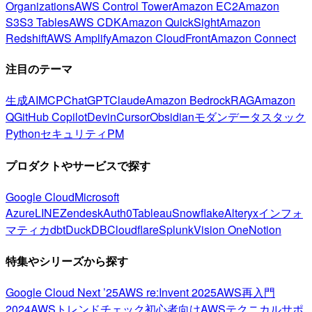
Organizations
AWS Control Tower
Amazon EC2
Amazon
S3
S3 Tables
AWS CDK
Amazon QuickSight
Amazon
Redshift
AWS Amplify
Amazon CloudFront
Amazon Connect
注目のテーマ
生成AI
MCP
ChatGPT
Claude
Amazon Bedrock
RAG
Amazon
Q
GitHub Copilot
Devin
Cursor
Obsidian
モダンデータスタック
Python
セキュリティ
PM
プロダクトやサービスで探す
Google Cloud
Microsoft
Azure
LINE
Zendesk
Auth0
Tableau
Snowflake
Alteryx
インフォ
マティカ
dbt
DuckDB
Cloudflare
Splunk
Vision One
Notion
特集やシリーズから探す
Google Cloud Next ’25
AWS re:Invent 2025
AWS再入門
2024
AWSトレンドチェック
初心者向け
AWSテクニカルサポ