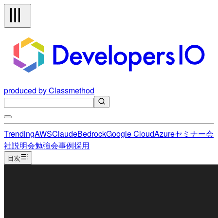
produced by Classmethod
Trending
AWS
Claude
Bedrock
Google Cloud
Azure
セミナー
会
社説明会
勉強会
事例
採用
目次