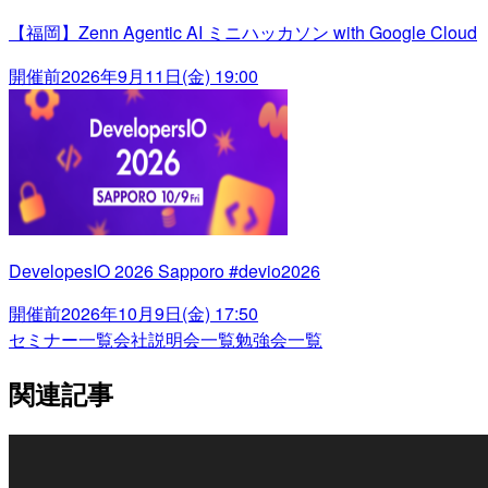
【福岡】Zenn Agentic AI ミニハッカソン with Google Cloud
開催前
2026年9月11日(金) 19:00
DevelopesIO 2026 Sapporo #devio2026
開催前
2026年10月9日(金) 17:50
セミナー一覧
会社説明会一覧
勉強会一覧
関連記事