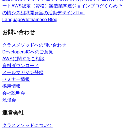
ート
AWS認定（資格）
製造業関連
ジョインブログ
くらめそ
の情シス
組織開発室の活動
デザイン
Thai
Language
Vietnamese Blog
お問い合わせ
クラスメソッドへの問い合わせ
DevelopersIOへのご意見
AWSに関するご相談
資料ダウンロード
メールマガジン登録
セミナー情報
採用情報
会社説明会
勉強会
運営会社
クラスメソッドについて