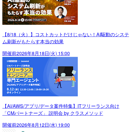
【8/18（火）】コストカットだけじゃない！AI駆動のシステ
ム刷新がもたらす本当の効果
開催前
2026年8月18日(火) 15:00
【AI/AWS/アプリ/データ案件特集】ITフリーランス向け
「CMパートナーズ」 説明会 by クラスメソッド
開催前
2026年8月12日(水) 19:00