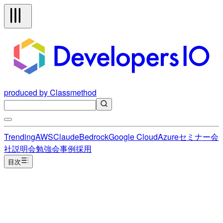
produced by Classmethod
Trending
AWS
Claude
Bedrock
Google Cloud
Azure
セミナー
会
社説明会
勉強会
事例
採用
目次