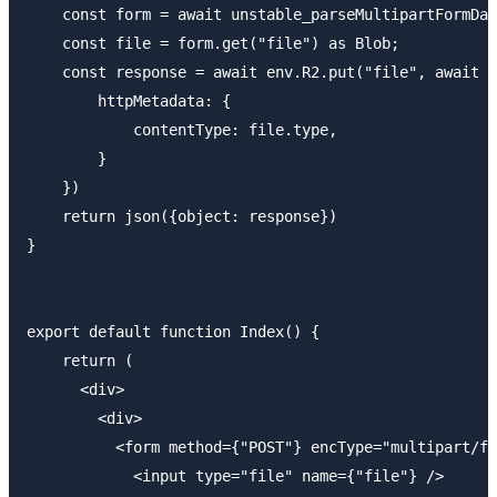
    const form = await unstable_parseMultipartFormDat
    const file = form.get("file") as Blob;

    const response = await env.R2.put("file", await f
        httpMetadata: {

            contentType: file.type,

        }

    })

    return json({object: response})

}

export default function Index() {

    return (

      <div>

        <div>

          <form method={"POST"} encType="multipart/fo
            <input type="file" name={"file"} />
