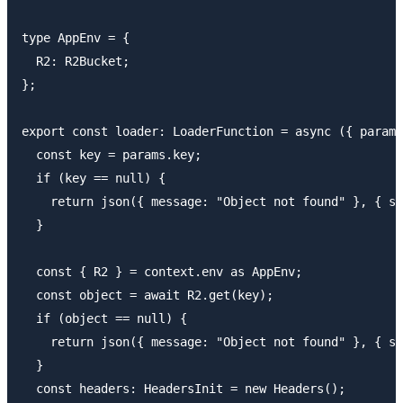
type AppEnv = {

  R2: R2Bucket;

};

export const loader: LoaderFunction = async ({ params
  const key = params.key;

  if (key == null) {

    return json({ message: "Object not found" }, { st
  }

  const { R2 } = context.env as AppEnv;

  const object = await R2.get(key);

  if (object == null) {

    return json({ message: "Object not found" }, { st
  }

  const headers: HeadersInit = new Headers();
