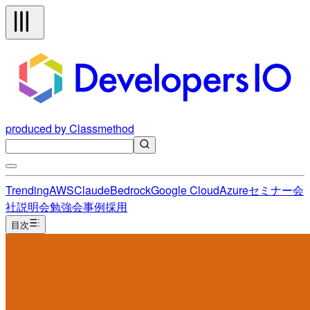
produced by Classmethod
Trending
AWS
Claude
Bedrock
Google Cloud
Azure
セミナー
会
社説明会
勉強会
事例
採用
目次