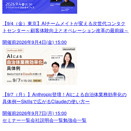
【9/4（金）東京】AIチームメイトが変える次世代コンタク
トセンター～顧客体験向上とオペレーション改革の最前線～
開催前
2026年9月4日(金) 15:00
【9/7（月）】Anthropic登壇！AIによる自治体業務効率化の
具体例ーSkillsで広がるClaudeの使い方ー
開催前
2026年9月7日(月) 15:00
セミナー一覧
会社説明会一覧
勉強会一覧