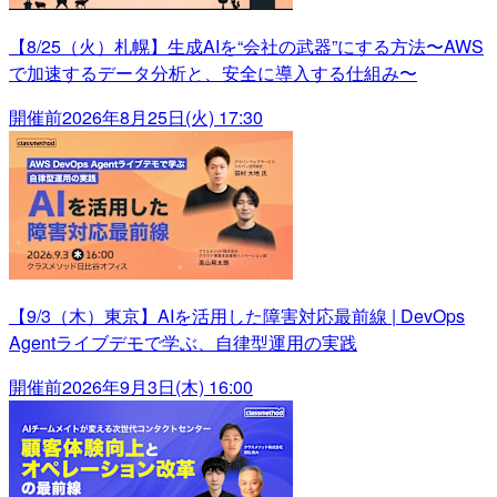
【8/25（火）札幌】生成AIを“会社の武器”にする方法〜AWS
で加速するデータ分析と、安全に導入する仕組み〜
開催前
2026年8月25日(火) 17:30
【9/3（木）東京】AIを活用した障害対応最前線 | DevOps
Agentライブデモで学ぶ、自律型運用の実践
開催前
2026年9月3日(木) 16:00