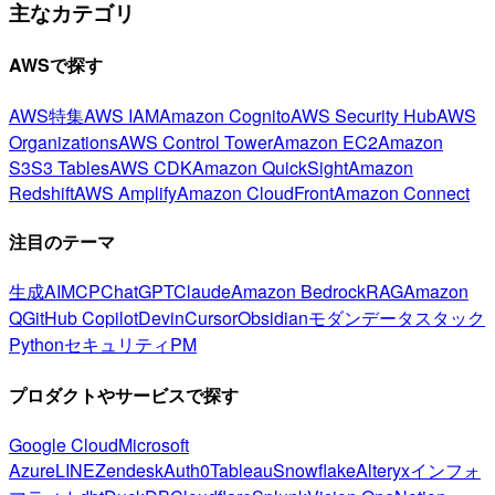
主なカテゴリ
AWSで探す
AWS特集
AWS IAM
Amazon Cognito
AWS Security Hub
AWS
Organizations
AWS Control Tower
Amazon EC2
Amazon
S3
S3 Tables
AWS CDK
Amazon QuickSight
Amazon
Redshift
AWS Amplify
Amazon CloudFront
Amazon Connect
注目のテーマ
生成AI
MCP
ChatGPT
Claude
Amazon Bedrock
RAG
Amazon
Q
GitHub Copilot
Devin
Cursor
Obsidian
モダンデータスタック
Python
セキュリティ
PM
プロダクトやサービスで探す
Google Cloud
Microsoft
Azure
LINE
Zendesk
Auth0
Tableau
Snowflake
Alteryx
インフォ