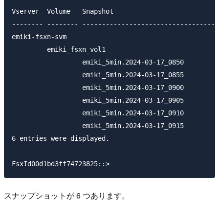
Vserver  Volume   Snapshot                           
-------- -------- -----------------------------------
emiki-fsxn-svm

         emiki_fsxn_vol1

                  emiki_5min.2024-03-17_0850         
                  emiki_5min.2024-03-17_0855         
                  emiki_5min.2024-03-17_0900         
                  emiki_5min.2024-03-17_0905         
                  emiki_5min.2024-03-17_0910         
                  emiki_5min.2024-03-17_0915         
6 entries were displayed.

スナップショットが 6 つあります。