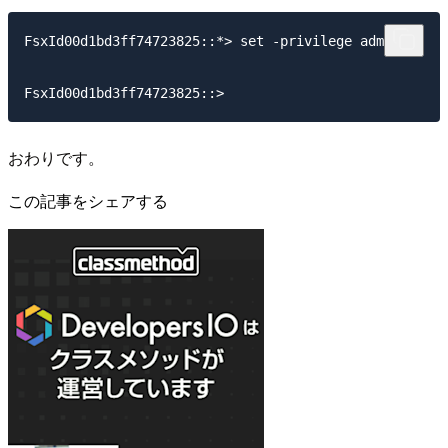
FsxId00d1bd3ff74723825::*> set -privilege admin

おわりです。
この記事をシェアする