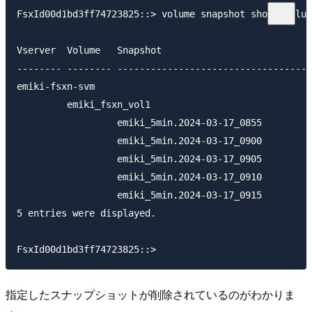
FsxId00d1bd3ff74723825::> volume snapshot show -volum
                                                     
Vserver  Volume   Snapshot                           
-------- -------- -----------------------------------
emiki-fsxn-svm

         emiki_fsxn_vol1

                  emiki_5min.2024-03-17_0855         
                  emiki_5min.2024-03-17_0900         
                  emiki_5min.2024-03-17_0905         
                  emiki_5min.2024-03-17_0910         
                  emiki_5min.2024-03-17_0915         
5 entries were displayed.

指定したスナップショットが削除されているのがわかりま