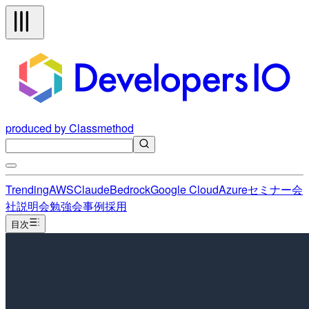
produced by Classmethod
Trending
AWS
Claude
Bedrock
Google Cloud
Azure
セミナー
会
社説明会
勉強会
事例
採用
目次