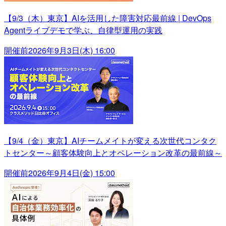
【9/3（木）東京】AIを活用した障害対応最前線 | DevOps
Agentライブデモで学ぶ、自律型運用の実践
開催前
2026年9月3日(木) 16:00
【9/4（金）東京】AIチームメイトが変える次世代コンタク
トセンター～顧客体験向上とオペレーション改革の最前線～
開催前
2026年9月4日(金) 15:00