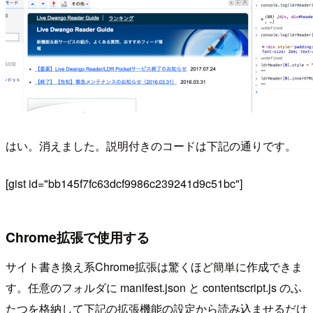
はい。消えました。説明付きのコードは下記の通りです。
[gist id="bb145f7fc63dcf9986c239241d9c51bc"]
Chrome拡張で使用する
サイト書き換え系Chrome拡張は驚くほど簡単に作成できま
す。任意のフォルダに manifest.json と contentscript.js のふ
たつを格納して下記の拡張機能の設定から読み込ませるだけ