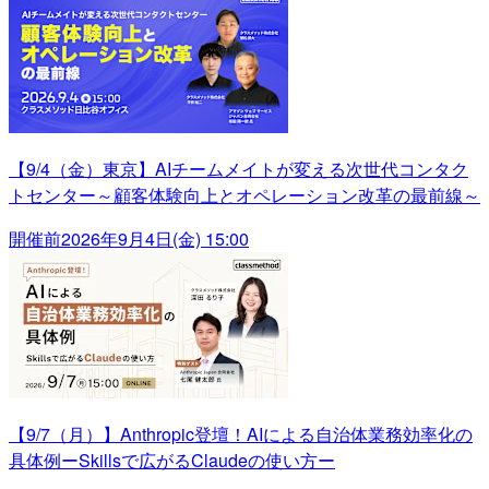
【9/4（金）東京】AIチームメイトが変える次世代コンタク
トセンター～顧客体験向上とオペレーション改革の最前線～
開催前
2026年9月4日(金) 15:00
【9/7（月）】Anthropic登壇！AIによる自治体業務効率化の
具体例ーSkillsで広がるClaudeの使い方ー