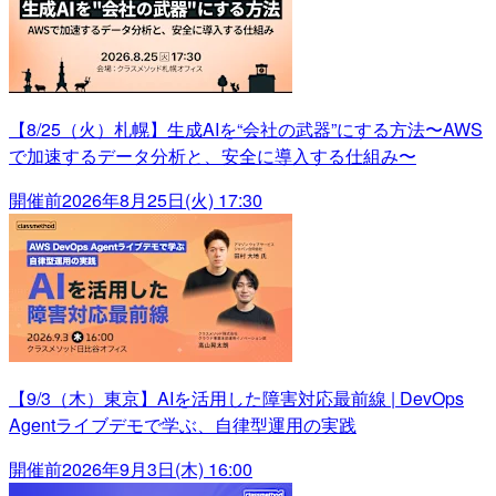
【8/25（火）札幌】生成AIを“会社の武器”にする方法〜AWS
で加速するデータ分析と、安全に導入する仕組み〜
開催前
2026年8月25日(火) 17:30
【9/3（木）東京】AIを活用した障害対応最前線 | DevOps
Agentライブデモで学ぶ、自律型運用の実践
開催前
2026年9月3日(木) 16:00