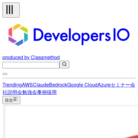
produced by Classmethod
Trending
AWS
Claude
Bedrock
Google Cloud
Azure
セミナー
会
社説明会
勉強会
事例
採用
目次