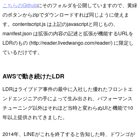
こちらのGithub
にそのフォルダを公開していますので、黄緑
のボタンからzipでダウンロードすれば同じように使えま
す。contentscript.js は上記のjavascriptと同じもの、
manifest.json は拡張の内容の記述と拡張が機能するURLを
LDRのもの (http://reader.livedwango.com/reader/) に限定し
ているだけです。
AWSで動き続けたLDR
LDRはライブドア事件の最中に入社した優れたフロントエ
ンドエンジニアの手によって生み出され、パフォーマンス
チューニング以外はそれほど当時と変わらぬUIと機能で10
年以上提供されてきました。
2014年、LINEがこれを終了すると告知した時、ドワンゴが