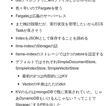
色々辛いのでFargateを使う
Fargateは広義のサーバーレス
まだ検討段階だが、実行状況を管理したいからECS
Taskが良さそう
IndexをJSONとして保存することを諦める
llma-indexのStorageの話
llama=indexのストレージでは3つのstoreを設定する
デフォルトではそれぞれSimpleDocumentStore,
SimpleIndexStore, SimpleVectorStore
最初の2つは内部的にはKV
Vectorの中身はただのdict
KVのものはmongoDBで既に実装されていた。じゃ
あDynamoDBもいけるんじゃない？ってことで
StorageにするPRを出した