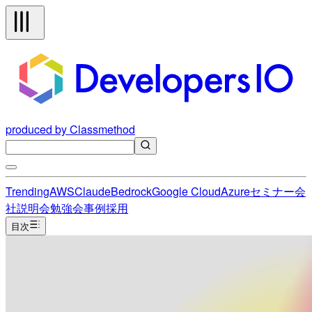
produced by Classmethod
Trending
AWS
Claude
Bedrock
Google Cloud
Azure
セミナー
会
社説明会
勉強会
事例
採用
目次