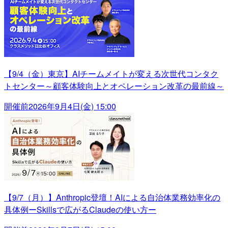
【9/4（金）東京】AIチームメイトが変える次世代コンタク
トセンター～顧客体験向上とオペレーション改革の最前線～
開催前
2026年9月4日(金) 15:00
【9/7（月）】Anthropic登壇！AIによる自治体業務効率化の
具体例ーSkillsで広がるClaudeの使い方ー