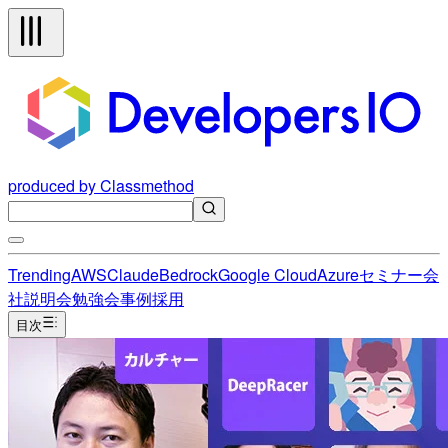
produced by Classmethod
Trending
AWS
Claude
Bedrock
Google Cloud
Azure
セミナー
会
社説明会
勉強会
事例
採用
目次