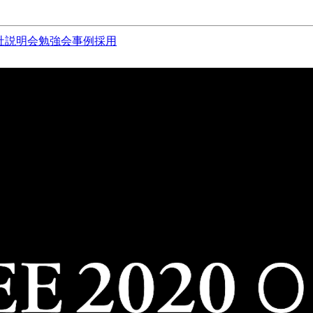
社説明会
勉強会
事例
採用