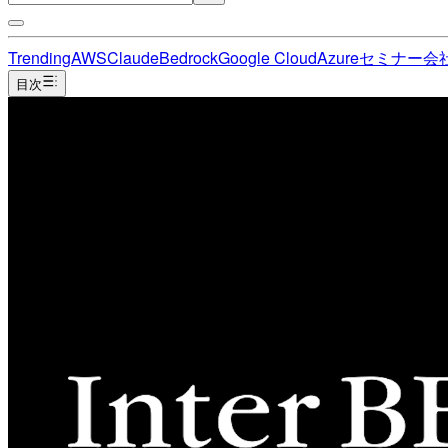
Trending
AWS
Claude
Bedrock
Google Cloud
Azure
セミナー
会
目次