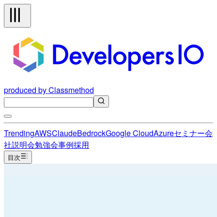
produced by Classmethod
Trending
AWS
Claude
Bedrock
Google Cloud
Azure
セミナー
会
社説明会
勉強会
事例
採用
目次