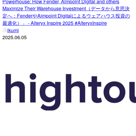
Powerhouse: How Fender, Aimpoint Digital and others
Maximize Their Warehouse Investment（データから意思決
定へ：FenderやAimpoint Digitalによるウェアハウス投資の
最適化）」 - Alteryx Inspire 2025 #AlteryxInspire
ikumi
2025.06.05