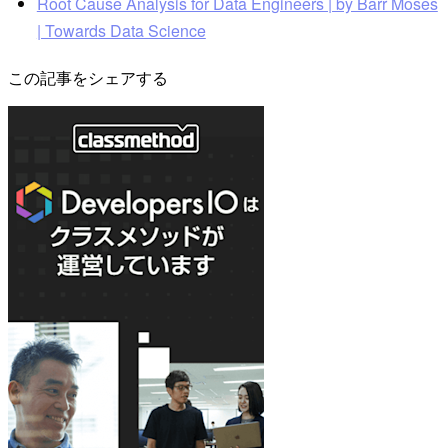
Root Cause Analysis for Data Engineers | by Barr Moses
| Towards Data Science
この記事をシェアする