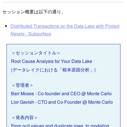
セッション概要は以下の通り。
Distributed Transactions on the Data Lake with Project
Nessie - Subsurface
＜セッションタイトル＞
Root Cause Analysis for Your Data Lake
(データレイクにおける「根本原因分析」)
＜登壇者＞
Barr Moses - Co-founder and CEO @ Monte Carlo
Lior Gavish - CTO and Co-Founder @ Monte Carlo
＜発表内容＞
From null values and duplicate rows, to modeling