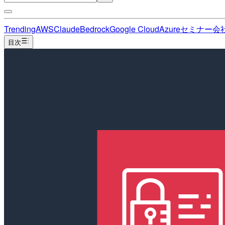
Trending
AWS
Claude
Bedrock
Google Cloud
Azure
セミナー
会
目次