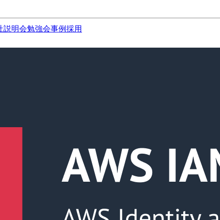
社説明会
勉強会
事例
採用