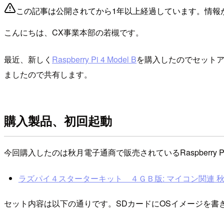
この記事は公開されてから1年以上経過しています。情報
こんにちは、CX事業本部の若槻です。
最近、新しく
Raspberry Pi 4 Model B
を購入したのでセットア
ましたので共有します。
購入製品、初回起動
今回購入したのは秋月電子通商で販売されているRaspberry Pi
ラズパイ４スターターキット ４ＧＢ版: マイコン関連 
セット内容は以下の通りです。SDカードにOSイメージを