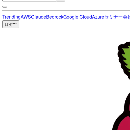
Trending
AWS
Claude
Bedrock
Google Cloud
Azure
セミナー
会
目次