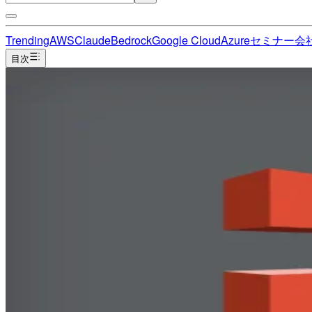
Trending
AWS
Claude
Bedrock
Google Cloud
Azure
セミナー
会
目次