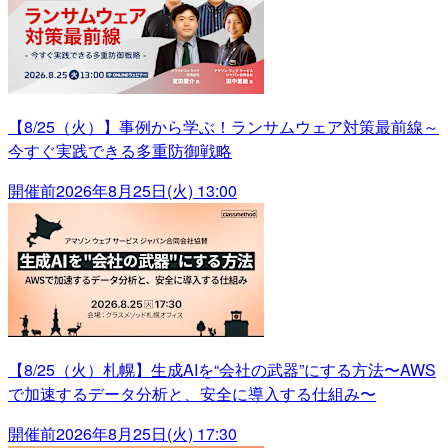
【8/25（火）】事例から学ぶ！ランサムウェア対策最前線～
今すぐ実践できる多重防御戦略
開催前
2026年8月25日(火) 13:00
【8/25（火）札幌】生成AIを“会社の武器”にする方法〜AWS
で加速するデータ分析と、安全に導入する仕組み〜
開催前
2026年8月25日(火) 17:30