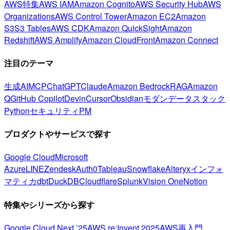
AWS特集
AWS IAM
Amazon Cognito
AWS Security Hub
AWS
Organizations
AWS Control Tower
Amazon EC2
Amazon
S3
S3 Tables
AWS CDK
Amazon QuickSight
Amazon
Redshift
AWS Amplify
Amazon CloudFront
Amazon Connect
注目のテーマ
生成AI
MCP
ChatGPT
Claude
Amazon Bedrock
RAG
Amazon
Q
GitHub Copilot
Devin
Cursor
Obsidian
モダンデータスタック
Python
セキュリティ
PM
プロダクトやサービスで探す
Google Cloud
Microsoft
Azure
LINE
Zendesk
Auth0
Tableau
Snowflake
Alteryx
インフォ
マティカ
dbt
DuckDB
Cloudflare
Splunk
Vision One
Notion
特集やシリーズから探す
Google Cloud Next ’25
AWS re:Invent 2025
AWS再入門