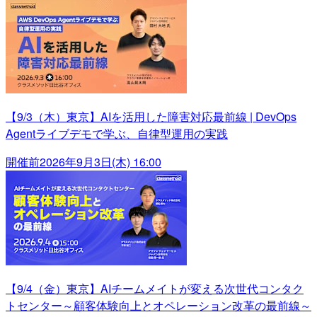
【9/3（木）東京】AIを活用した障害対応最前線 | DevOps
Agentライブデモで学ぶ、自律型運用の実践
開催前
2026年9月3日(木) 16:00
【9/4（金）東京】AIチームメイトが変える次世代コンタク
トセンター～顧客体験向上とオペレーション改革の最前線～