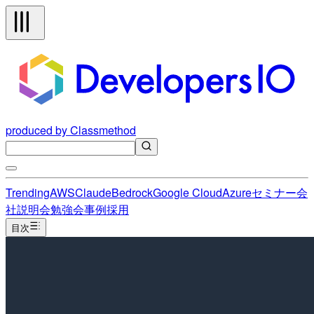
produced by Classmethod
Trending
AWS
Claude
Bedrock
Google Cloud
Azure
セミナー
会
社説明会
勉強会
事例
採用
目次