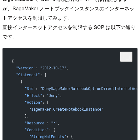
が、SageMaker ノートブックインスタンスのインターネッ
トアクセスを制限してみます。
直接インターネットアクセスを制限する SCP は以下の通り
です。
{
  "Version"
: 
"2012-10-17"
,
  "Statement"
: [
    {
      "Sid"
: 
"DenySageMakerNotebookOptionDirectInternetAcc
      "Effect"
: 
"Deny"
,
      "Action"
: [
        "sagemaker:CreateNotebookInstance"
      ],
      "Resource"
: 
"*"
,
      "Condition"
: {
        "StringNotEquals"
: {