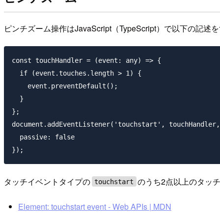
ピンチズーム操作はJavaScript（TypeScript）で以下の
const touchHandler = (event: any) => {

  if (event.touches.length > 1) {

    event.preventDefault();

  }

};

document.addEventListener('touchstart', touchHandler,
  passive: false

タッチイベントタイプの
のうち2点以上のタッ
touchstart
Element: touchstart event - Web APIs | MDN