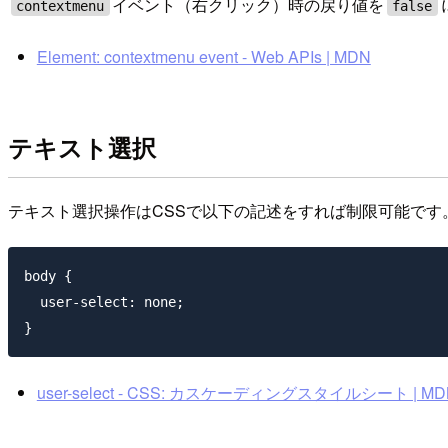
イベント（右クリック）時の戻り値を
contextmenu
false
Element: contextmenu event - Web APIs | MDN
テキスト選択
テキスト選択操作はCSSで以下の記述をすれば制限可能です
body {

  user-select: none;

user-select - CSS: カスケーディングスタイルシート | MD