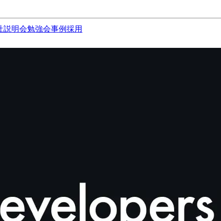
社説明会
勉強会
事例
採用