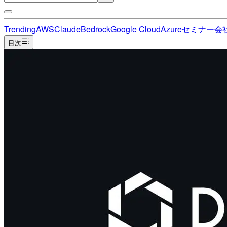
Trending
AWS
Claude
Bedrock
Google Cloud
Azure
セミナー
会
目次