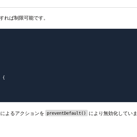
記述をすれば制限可能です。
 {

チによるアクションを
により無効化してい
preventDefault()