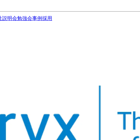
社説明会
勉強会
事例
採用