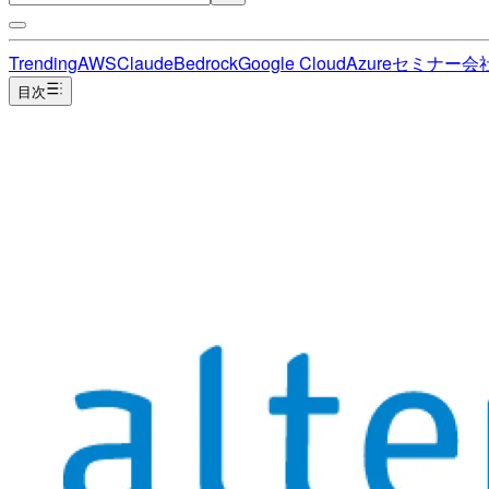
Trending
AWS
Claude
Bedrock
Google Cloud
Azure
セミナー
会
目次