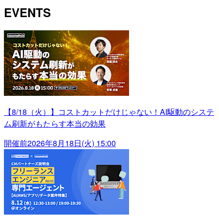
EVENTS
【8/18（火）】コストカットだけじゃない！AI駆動のシステ
ム刷新がもたらす本当の効果
開催前
2026年8月18日(火) 15:00