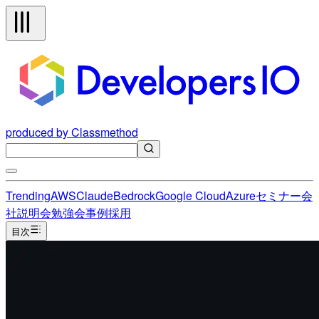
produced by Classmethod
Trending
AWS
Claude
Bedrock
Google Cloud
Azure
セミナー
会
社説明会
勉強会
事例
採用
目次