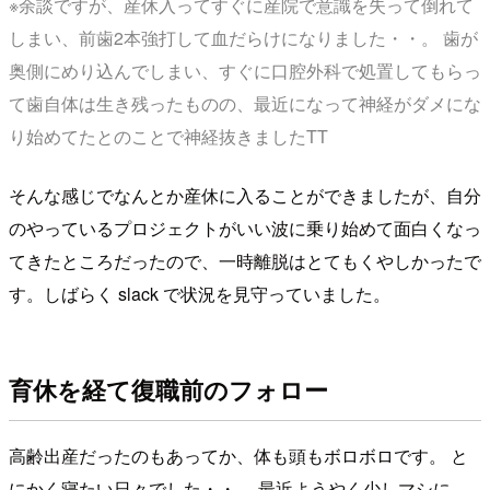
※余談ですが、産休入ってすぐに産院で意識を失って倒れて
しまい、前歯2本強打して血だらけになりました・・。 歯が
奥側にめり込んでしまい、すぐに口腔外科で処置してもらっ
て歯自体は生き残ったものの、最近になって神経がダメにな
り始めてたとのことで神経抜きましたTT
そんな感じでなんとか産休に入ることができましたが、自分
のやっているプロジェクトがいい波に乗り始めて面白くなっ
てきたところだったので、一時離脱はとてもくやしかったで
す。しばらく slack で状況を見守っていました。
育休を経て復職前のフォロー
高齢出産だったのもあってか、体も頭もボロボロです。 と
にかく寝たい日々でした・・。 最近ようやく少しマシに