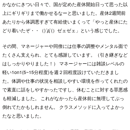
かなかにきつい日々で、国が定めた産休開始日って思った以
上にギリギリまで働かせるなーと思いました。産休2週間前
あたりから体調悪すぎて有給使いまくって「やっと産休にた
どり着いたぞ・・（)´д`(）ゼェゼェ」という感じでした。
その間、マネージャーや同僚には仕事の調整やメンタル面で
たくさん支えられ、とても感謝しています。（引き継ぎなど
はしっかりやりました！） マネージャーには雑談レベルの
軽い1on1(5~15分程度)を週２回程度設けていただきまし
た。体調や仕事の状況を相談しやすい環境を作ってくれたの
で素直に話をしやすかったですし、休むことに対する罪悪感
も軽減しました。 これがなかったら産休前に無理してぶっ
倒れてたかもしれません。 クラスメソッドに入ってよかっ
たなと思いました。