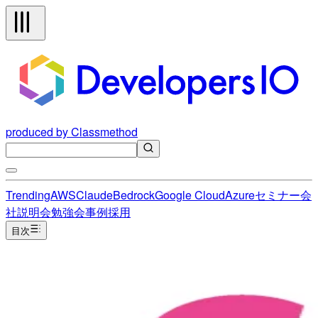
produced by Classmethod
Trending
AWS
Claude
Bedrock
Google Cloud
Azure
セミナー
会
社説明会
勉強会
事例
採用
目次