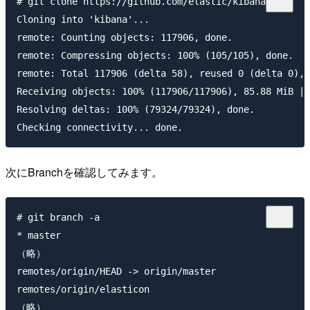
# git clone https://github.com/elastic/kibana.git

Cloning into 'kibana'...

remote: Counting objects: 117906, done.

remote: Compressing objects: 100% (105/105), done.

remote: Total 117906 (delta 58), reused 0 (delta 0), 
Receiving objects: 100% (117906/117906), 85.88 MiB | 
Resolving deltas: 100% (79324/79324), done.

次にBranchを確認してみます。
# git branch -a

* master

（略）

remotes/origin/HEAD -> origin/master

remotes/origin/elasticon
