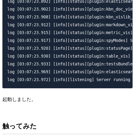
log [03:07:23.892] [info][status][plugin:elasticsearc
log [03:07:23.902] [info][status][plugin:kbn_doc_view
log [03:07:23.908] [info][status][plugin:kbn_vislib_v
log [03:07:23.912] [info][status][plugin:markdown_vis
log [03:07:23.915] [info][status][plugin:metric_vis] 
log [03:07:23.917] [info][status][plugin:spyModes] St
log [03:07:23.920] [info][status][plugin:statusPage] 
log [03:07:23.930] [info][status][plugin:table_vis] S
log [03:07:23.933] [info][status][plugin:testsBundle]
log [03:07:23.969] [info][status][plugin:elasticsearc
起動しました。
触ってみた