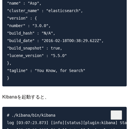
"name" : "Asp",

"cluster_name" : "elasticsearch",

"version" : {

"number" : "3.0.0",

"build_hash" : "N/A",

"build_date" : "2016-02-18T00:38:29.622Z",

"build_snapshot" : true,

"lucene_version" : "5.5.0"

},

"tagline" : "You Know, for Search"

Kibanaを起動すると、
# ./kibana/bin/kibana

log [03:07:23.873] [info][status][plugin:kibana] Stat