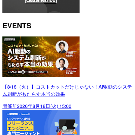
EVENTS
【8/18（火）】コストカットだけじゃない！AI駆動のシステ
ム刷新がもたらす本当の効果
開催前
2026年8月18日(火) 15:00