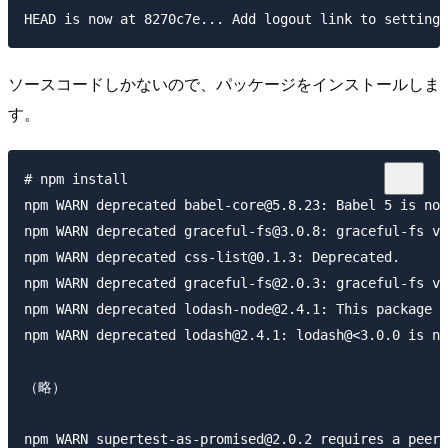
ソースコードしかないので、パッケージをインストールしま
す。
# npm install

npm WARN deprecated babel-core@5.8.23: Babel 5 is no 
npm WARN deprecated graceful-fs@3.0.8: graceful-fs ve
npm WARN deprecated css-list@0.1.3: Deprecated.

npm WARN deprecated graceful-fs@2.0.3: graceful-fs ve
npm WARN deprecated lodash-node@2.4.1: This package h
npm WARN deprecated lodash@2.4.1: lodash@<3.0.0 is no
（略）
