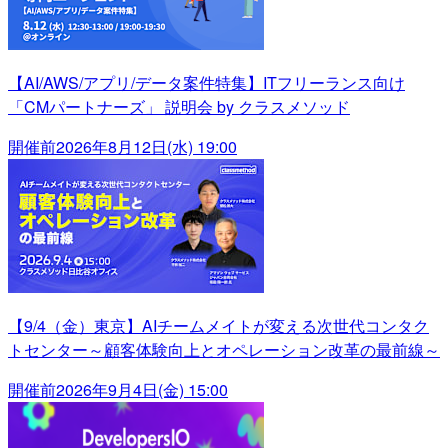
【AI/AWS/アプリ/データ案件特集】ITフリーランス向け
「CMパートナーズ」 説明会 by クラスメソッド
開催前
2026年8月12日(水) 19:00
【9/4（金）東京】AIチームメイトが変える次世代コンタク
トセンター～顧客体験向上とオペレーション改革の最前線～
開催前
2026年9月4日(金) 15:00