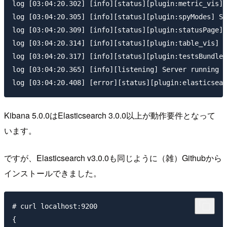
log [03:04:20.302] [info][status][plugin:metric_vis] 
log [03:04:20.305] [info][status][plugin:spyModes] St
log [03:04:20.309] [info][status][plugin:statusPage] 
log [03:04:20.314] [info][status][plugin:table_vis] S
log [03:04:20.317] [info][status][plugin:testsBundle]
log [03:04:20.365] [info][listening] Server running a
Kibana 5.0.0はElasticsearch 3.0.0以上が動作要件となって
います。
ですが、Elasticsearch v3.0.0も同じように（雑）Githubから
インストールできました。
# curl localhost:9200

{
