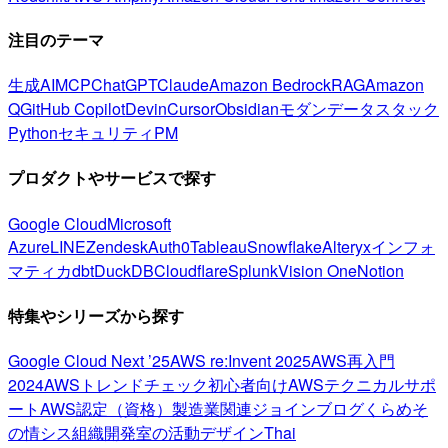
注目のテーマ
生成AI
MCP
ChatGPT
Claude
Amazon Bedrock
RAG
Amazon
Q
GitHub Copilot
Devin
Cursor
Obsidian
モダンデータスタック
Python
セキュリティ
PM
プロダクトやサービスで探す
Google Cloud
Microsoft
Azure
LINE
Zendesk
Auth0
Tableau
Snowflake
Alteryx
インフォ
マティカ
dbt
DuckDB
Cloudflare
Splunk
Vision One
Notion
特集やシリーズから探す
Google Cloud Next ’25
AWS re:Invent 2025
AWS再入門
2024
AWSトレンドチェック
初心者向け
AWSテクニカルサポ
ート
AWS認定（資格）
製造業関連
ジョインブログ
くらめそ
の情シス
組織開発室の活動
デザイン
Thai