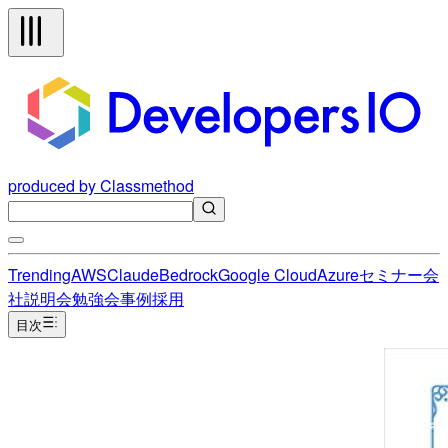
produced by Classmethod
Trending
AWS
Claude
Bedrock
Google Cloud
Azure
セミナー
会
社説明会
勉強会
事例
採用
目次