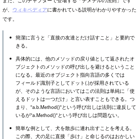
また、このチャプターで登場する「デメテルの法則」です
が、
ウィキペディア
に書かれている説明がわかりやすかった
です。
簡潔に言うと「直接の友達とだけ話すこと」と要約で
きる。
具体的には、他のメソッドの戻り値として返されたオ
ブジェクトのメソッドの呼び出しを避けるということ
になる。最近のオブジェクト指向言語の多くでは
フィールド識別子としてドット(.)が採用されている
が、そのような言語においてはこの法則は単純に「使
えるドットは一つだけ」と言い表すこともできる。つ
まり、"a.b.Method()"という呼び出しは法則に違反して
いるが"a.Method()"という呼び出しは問題ない。
簡単な例として、犬を散歩に連れ出すことを考える。
この際、犬の足に直接「歩け」と命じるのはおかしい