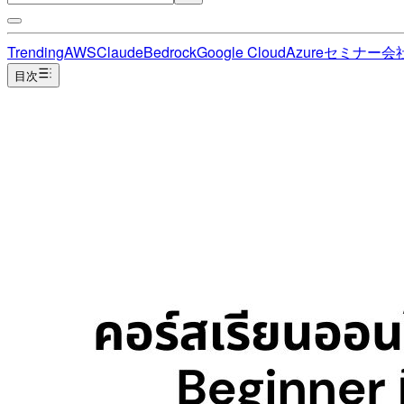
Trending
AWS
Claude
Bedrock
Google Cloud
Azure
セミナー
会
目次