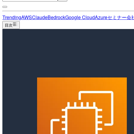
Trending
AWS
Claude
Bedrock
Google Cloud
Azure
セミナー
会
目次