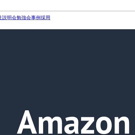
社説明会
勉強会
事例
採用