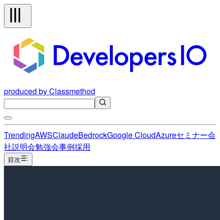
produced by Classmethod
Trending
AWS
Claude
Bedrock
Google Cloud
Azure
セミナー
会
社説明会
勉強会
事例
採用
目次