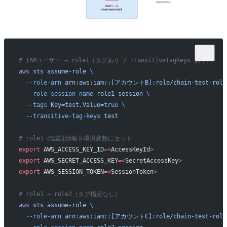
# IAMユーザー → role1（タグあり / TransitiveTagKeys あり）
aws
 sts
 assume-role
 \
  --role-arn
 arn:aws:iam::[アカウントB]:role/chain-test-role
  --role-session-name
 role1-session
 \
  --tags
 Key=test,Value=
true
 \
  --transitive-tag-keys
 test
# role1 の認証情報を環境変数にセット
export
 AWS_ACCESS_KEY_ID
=<
AccessKeyId
>
export
 AWS_SECRET_ACCESS_KEY
=<
SecretAccessKey
>
export
 AWS_SESSION_TOKEN
=<
SessionToken
>
# role1 → role2（タグ指定なし）
aws
 sts
 assume-role
 \
  --role-arn
 arn:aws:iam::[アカウントC]:role/chain-test-role