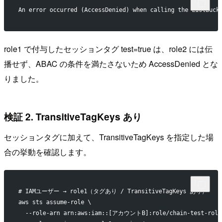
An error occurred (AccessDenied) when calling the ListBuc
role1 で付与したセッションタグ test=true は、role2 には伝
播せず、ABAC の条件を満たさないため AccessDenied とな
りました。
検証 2. TransitiveTagKeys あり
セッションタグに加えて、TransitiveTagKeys を指定した場
合の挙動を確認します。
# IAMユーザー → role1（タグあり / TransitiveTagKeys あり）
aws sts assume-role \
  --role-arn arn:aws:iam::[アカウントB]:role/chain-test-role