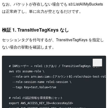
なお、バケットが存在しない場合でも s3:ListAllMyBuckets
は正常終了し、単に出力が空となるだけです。
検証 1. TransitiveTagKeys なし
セッションタグを付与するが、TransitiveTagKeys を指定し
ない場合の挙動を確認します。
# IAMユーザー → role1（タグあり / TransitiveTagKeys なし）
aws sts assume-role \
  --role-arn arn:aws:iam::[アカウントB]:role/chain-test-role
  --role-session-name role1-session \
  --tags Key=test,Value=true
# role1 の認証情報を環境変数にセット
export AWS_ACCESS_KEY_ID=<AccessKeyId>