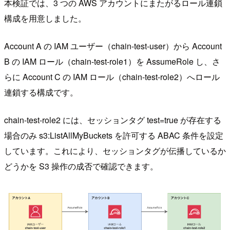
本検証では、3 つの AWS アカウントにまたがるロール連鎖
構成を用意しました。
Account A の IAM ユーザー（chain-test-user）から Account
B の IAM ロール（chain-test-role1）を AssumeRole し、さ
らに Account C の IAM ロール（chain-test-role2）へロール
連鎖する構成です。
chain-test-role2 には、セッションタグ test=true が存在する
場合のみ s3:ListAllMyBuckets を許可する ABAC 条件を設定
しています。これにより、セッションタグが伝播しているか
どうかを S3 操作の成否で確認できます。