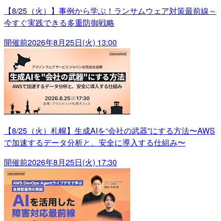
【8/25（火）】事例から学ぶ！ランサムウェア対策最前線～
今すぐ実践できる多重防御戦略
開催前
2026年8月25日(火) 13:00
【8/25（火）札幌】生成AIを“会社の武器”にする方法〜AWS
で加速するデータ分析と、安全に導入する仕組み〜
開催前
2026年8月25日(火) 17:30