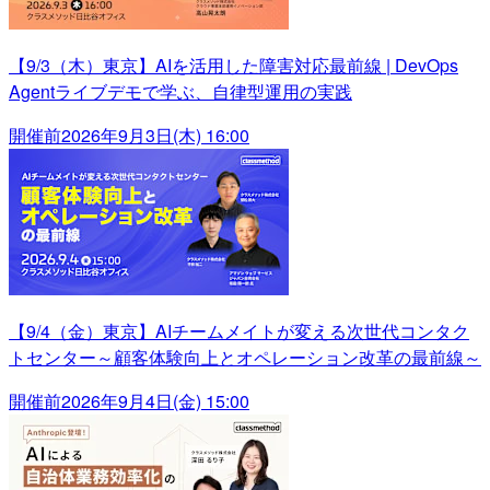
【9/3（木）東京】AIを活用した障害対応最前線 | DevOps
Agentライブデモで学ぶ、自律型運用の実践
開催前
2026年9月3日(木) 16:00
【9/4（金）東京】AIチームメイトが変える次世代コンタク
トセンター～顧客体験向上とオペレーション改革の最前線～
開催前
2026年9月4日(金) 15:00