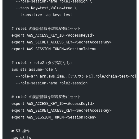
  --role-session-name role1-session \
  --tags Key=test,Value=true \
  --transitive-tag-keys test
# role1 の認証情報を環境変数にセット
export AWS_ACCESS_KEY_ID=<AccessKeyId>
export AWS_SECRET_ACCESS_KEY=<SecretAccessKey>
export AWS_SESSION_TOKEN=<SessionToken>
# role1 → role2（タグ指定なし）
aws sts assume-role \
  --role-arn arn:aws:iam::[アカウントC]:role/chain-test-role
  --role-session-name role2-session
# role2 の認証情報を環境変数にセット
export AWS_ACCESS_KEY_ID=<AccessKeyId>
export AWS_SECRET_ACCESS_KEY=<SecretAccessKey>
export AWS_SESSION_TOKEN=<SessionToken>
# S3 操作
aws s3 ls