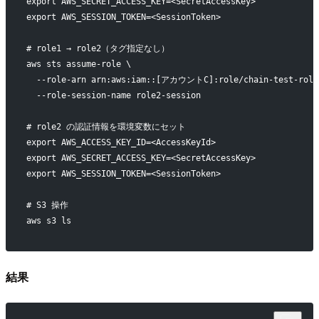
export AWS_SECRET_ACCESS_KEY=<SecretAccessKey>
export AWS_SESSION_TOKEN=<SessionToken>
# role1 → role2（タグ指定なし）
aws sts assume-role \
  --role-arn arn:aws:iam::[アカウントC]:role/chain-test-role
  --role-session-name role2-session
# role2 の認証情報を環境変数にセット
export AWS_ACCESS_KEY_ID=<AccessKeyId>
export AWS_SECRET_ACCESS_KEY=<SecretAccessKey>
export AWS_SESSION_TOKEN=<SessionToken>
# S3 操作
aws s3 ls
結果