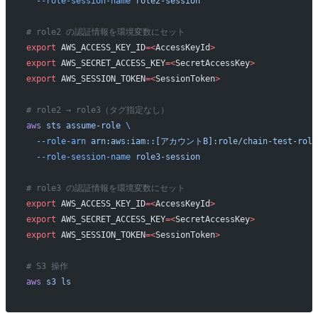
  --role-session-name
 role2-session
# role2 の認証情報を環境変数にセット
export
 AWS_ACCESS_KEY_ID
=<
AccessKeyId
>
export
 AWS_SECRET_ACCESS_KEY
=<
SecretAccessKey
>
export
 AWS_SESSION_TOKEN
=<
SessionToken
>
# role2 → role3（タグ指定なし）
aws
 sts
 assume-role
 \
  --role-arn
 arn:aws:iam::[アカウントB]:role/chain-test-role
  --role-session-name
 role3-session
# role3 の認証情報を環境変数にセット
export
 AWS_ACCESS_KEY_ID
=<
AccessKeyId
>
export
 AWS_SECRET_ACCESS_KEY
=<
SecretAccessKey
>
export
 AWS_SESSION_TOKEN
=<
SessionToken
>
# S3 操作
aws
 s3
 ls