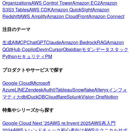
Organizations
AWS Control Tower
Amazon EC2
Amazon
S3
S3 Tables
AWS CDK
Amazon QuickSight
Amazon
Redshift
AWS Amplify
Amazon CloudFront
Amazon Connect
注目のテーマ
生成AI
MCP
ChatGPT
Claude
Amazon Bedrock
RAG
Amazon
Q
GitHub Copilot
Devin
Cursor
Obsidian
モダンデータスタック
Python
セキュリティ
PM
プロダクトやサービスで探す
Google Cloud
Microsoft
Azure
LINE
Zendesk
Auth0
Tableau
Snowflake
Alteryx
インフォ
マティカ
dbt
DuckDB
Cloudflare
Splunk
Vision One
Notion
特集やシリーズから探す
Google Cloud Next ’25
AWS re:Invent 2025
AWS再入門
2024
AWSトレンドチェック
初心者向け
AWSテクニカルサポ