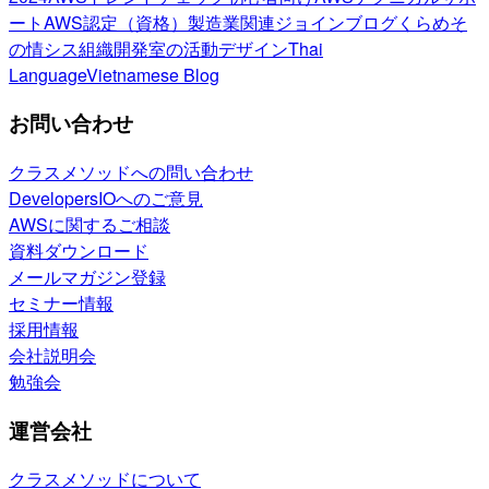
ート
AWS認定（資格）
製造業関連
ジョインブログ
くらめそ
の情シス
組織開発室の活動
デザイン
Thai
Language
Vietnamese Blog
お問い合わせ
クラスメソッドへの問い合わせ
DevelopersIOへのご意見
AWSに関するご相談
資料ダウンロード
メールマガジン登録
セミナー情報
採用情報
会社説明会
勉強会
運営会社
クラスメソッドについて