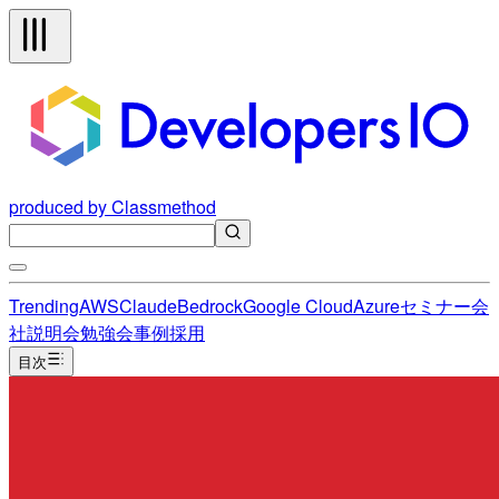
produced by Classmethod
Trending
AWS
Claude
Bedrock
Google Cloud
Azure
セミナー
会
社説明会
勉強会
事例
採用
目次