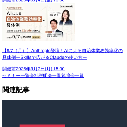
【9/7（月）】Anthropic登壇！AIによる自治体業務効率化の
具体例ーSkillsで広がるClaudeの使い方ー
開催前
2026年9月7日(月) 15:00
セミナー一覧
会社説明会一覧
勉強会一覧
関連記事