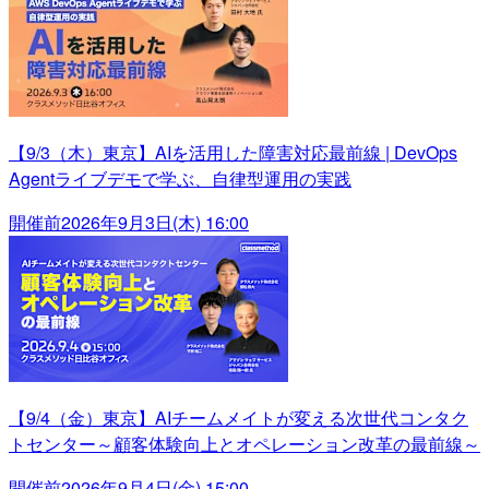
【9/3（木）東京】AIを活用した障害対応最前線 | DevOps
Agentライブデモで学ぶ、自律型運用の実践
開催前
2026年9月3日(木) 16:00
【9/4（金）東京】AIチームメイトが変える次世代コンタク
トセンター～顧客体験向上とオペレーション改革の最前線～
開催前
2026年9月4日(金) 15:00