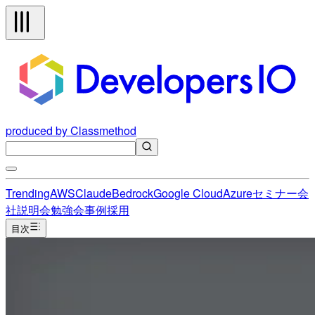
produced by Classmethod
Trending
AWS
Claude
Bedrock
Google Cloud
Azure
セミナー
会
社説明会
勉強会
事例
採用
目次