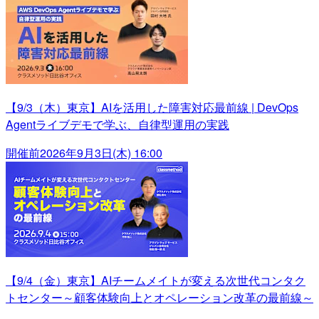
【9/3（木）東京】AIを活用した障害対応最前線 | DevOps
Agentライブデモで学ぶ、自律型運用の実践
開催前
2026年9月3日(木) 16:00
【9/4（金）東京】AIチームメイトが変える次世代コンタク
トセンター～顧客体験向上とオペレーション改革の最前線～