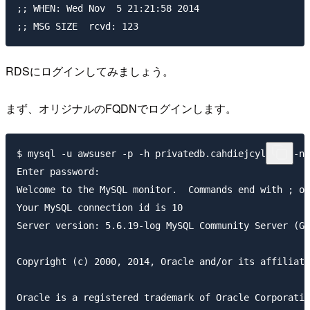
;; WHEN: Wed Nov  5 21:21:58 2014

;; MSG SIZE  rcvd: 123
RDSにログインしてみましょう。
まず、オリジナルのFQDNでログインします。
$ mysql -u awsuser -p -h privatedb.cahdiejcylf2.ap-no
Enter password: 

Welcome to the MySQL monitor.  Commands end with ; or
Your MySQL connection id is 10

Server version: 5.6.19-log MySQL Community Server (GP
Copyright (c) 2000, 2014, Oracle and/or its affiliate
Oracle is a registered trademark of Oracle Corporatio