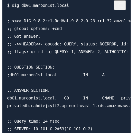
$ dig db01.maroon1st.local

; <<>> DiG 9.8.2rc1-RedHat-9.8.2-0.23.rc1.32.amzn1 <<
;; global options: +cmd

;; Got answer:

;; ->>HEADER<<- opcode: QUERY, status: NOERROR, id: 3
;; flags: qr rd ra; QUERY: 1, ANSWER: 2, AUTHORITY: 0
;; QUESTION SECTION:

;db01.maroon1st.local.          IN      A

;; ANSWER SECTION:

db01.maroon1st.local.   60      IN      CNAME   priva
privatedb.cahdiejcylf2.ap-northeast-1.rds.amazonaws.c
;; Query time: 14 msec

;; SERVER: 10.101.0.2#53(10.101.0.2)
