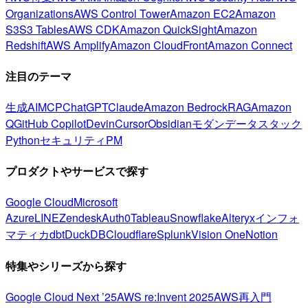
Organizations
AWS Control Tower
Amazon EC2
Amazon
S3
S3 Tables
AWS CDK
Amazon QuickSight
Amazon
Redshift
AWS Amplify
Amazon CloudFront
Amazon Connect
注目のテーマ
生成AI
MCP
ChatGPT
Claude
Amazon Bedrock
RAG
Amazon
Q
GitHub Copilot
Devin
Cursor
Obsidian
モダンデータスタック
Python
セキュリティ
PM
プロダクトやサービスで探す
Google Cloud
Microsoft
Azure
LINE
Zendesk
Auth0
Tableau
Snowflake
Alteryx
インフォ
マティカ
dbt
DuckDB
Cloudflare
Splunk
Vision One
Notion
特集やシリーズから探す
Google Cloud Next ’25
AWS re:Invent 2025
AWS再入門