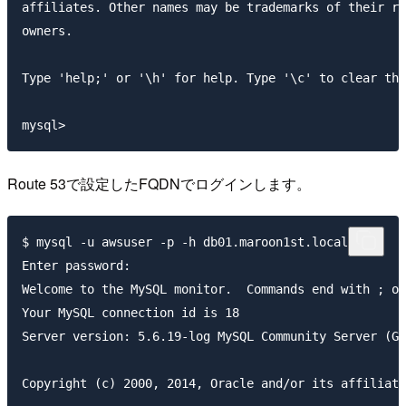
affiliates. Other names may be trademarks of their re
owners.

Type 'help;' or '\h' for help. Type '\c' to clear the
mysql> 
Route 53で設定したFQDNでログインします。
$ mysql -u awsuser -p -h db01.maroon1st.local

Enter password: 

Welcome to the MySQL monitor.  Commands end with ; or
Your MySQL connection id is 18

Server version: 5.6.19-log MySQL Community Server (GP
Copyright (c) 2000, 2014, Oracle and/or its affiliate