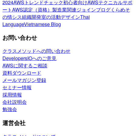
2024
AWSトレンドチェック
初心者向け
AWSテクニカルサポ
ート
AWS認定（資格）
製造業関連
ジョインブログ
くらめそ
の情シス
組織開発室の活動
デザイン
Thai
Language
Vietnamese Blog
お問い合わせ
クラスメソッドへの問い合わせ
DevelopersIOへのご意見
AWSに関するご相談
資料ダウンロード
メールマガジン登録
セミナー情報
採用情報
会社説明会
勉強会
運営会社