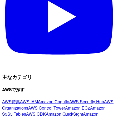
主なカテゴリ
AWSで探す
AWS特集
AWS IAM
Amazon Cognito
AWS Security Hub
AWS
Organizations
AWS Control Tower
Amazon EC2
Amazon
S3
S3 Tables
AWS CDK
Amazon QuickSight
Amazon