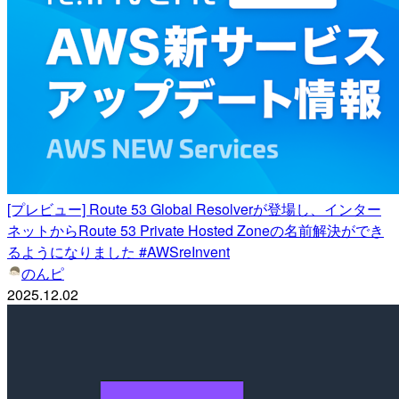
[プレビュー] Route 53 Global Resolverが登場し、インター
ネットからRoute 53 Private Hosted Zoneの名前解決ができ
るようになりました #AWSreInvent
のんピ
2025.12.02