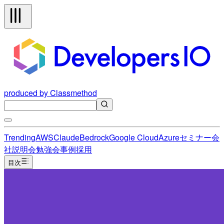
produced by Classmethod
Trending
AWS
Claude
Bedrock
Google Cloud
Azure
セミナー
会
社説明会
勉強会
事例
採用
目次