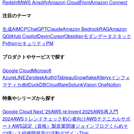
Redshift
AWS Amplify
Amazon CloudFront
Amazon Connect
注目のテーマ
生成AI
MCP
ChatGPT
Claude
Amazon Bedrock
RAG
Amazon
Q
GitHub Copilot
Devin
Cursor
Obsidian
モダンデータスタック
Python
セキュリティ
PM
プロダクトやサービスで探す
Google Cloud
Microsoft
Azure
LINE
Zendesk
Auth0
Tableau
Snowflake
Alteryx
インフォ
マティカ
dbt
DuckDB
Cloudflare
Splunk
Vision One
Notion
特集やシリーズから探す
Google Cloud Next ’25
AWS re:Invent 2025
AWS再入門
2024
AWSトレンドチェック
初心者向け
AWSテクニカルサポ
ート
AWS認定（資格）
製造業関連
ジョインブログ
くらめそ
の情シス
組織開発室の活動
デザイン
Thai