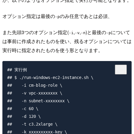
オプション指定は最後の
のみ任意であとは必須、
-p
また先頭3つのオプション指定(
,
,
)と最後の
について
-i
-v
-n
-p
は事前に作成されたものを使い、残るオプションについては
実行時に指定されたものを使う形となります。
## 実行例

## $ ./run-windows-ec2-instance.sh \

##    -i cm-blog-role \

##    -v vpc-xxxxxxxx \

##    -n subnet-xxxxxxxx \

##    -c 60 \

##    -d 120 \

##    -t c3.2xlarge \

##    -k xxxxxxxxxx-key \
