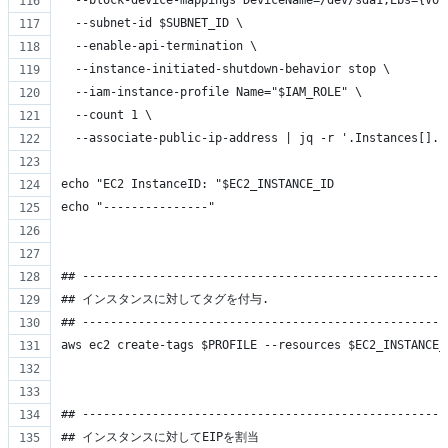
  --subnet-id $SUBNET_ID \
  --enable-api-termination \
  --instance-initiated-shutdown-behavior stop \
  --iam-instance-profile Name="$IAM_ROLE" \
  --count 1 \
  --associate-public-ip-address | jq -r '.Instances[].I
echo "EC2 InstanceID: "$EC2_INSTANCE_ID
echo "---------------"
## ----------------------------------------------------
## インスタンスに対してタグを付与.
## ----------------------------------------------------
aws ec2 create-tags $PROFILE --resources $EC2_INSTANCE_
## ----------------------------------------------------
## インスタンスに対してEIPを割当