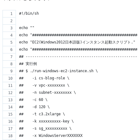
#!/bin/sh
echo ""
echo "#################################################
echo "EC2(Windows2012日本語版)インスタンス起動スクリプト."
echo "#################################################
## ----------------------------------------------------
## 実行例
## $ ./run-windows-ec2-instance.sh \
##    -i cs-blog-role \
##    -v vpc-xxxxxxxx \
##    -n subnet-xxxxxxxx \
##    -c 60 \
##    -d 120 \
##    -t c3.2xlarge \
##    -k xxxxxxxxxx-key \
##    -s sg_xxxxxxxxxx \
##    -x WindowsServerXXXXXXX