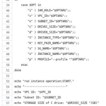
    case $OPT in
        "i" ) IAM_ROLE="$OPTARG";;
        "v" ) VPC_ID="$OPTARG";;
        "n" ) SUBNET_ID="$OPTARG";;
        "c" ) DRIVEC_SIZE="$OPTARG";;
        "d" ) DRIVED_SIZE="$OPTARG";;
        "t" ) INSTANCE_TYPE="$OPTARG";;
        "k" ) KEY_PAIR_NAME="$OPTARG";;
        "s" ) SG_NAME="$OPTARG";;
        "x" ) INSTANCE_NAME="$OPTARG";;
        "p" ) PROFILE="--profile ""$OPTARG";;
    esac
done
echo "run instance operation:START."
echo "-------------------------"
echo "VPC ID: "$VPC_ID
echo "Subnet ID: "$SUBNET_ID
echo "STORAGE SIZE of C drive: "$DRIVEC_SIZE "(GB)"