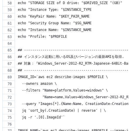
echo "STORAGE SIZE of D drive: "$DRIVED_SIZE "(GB)"
echo "Instance Type: "$INSTANCE_TYPE
echo "KeyPair Name: "$KEY_PAIR_NAME
echo "Security Group Name: "$SG_NAME
echo "Instance Name: "$INSTANCE_NAME
echo "Profile: "$PROFILE
## ----------------------------------------------------
## インスタンス起動に用いるOS及びバージョンの最新AMIを取得.
## 対象：『Windows_Server-2012-R2_RTM-Japanese-64Bit-Ba
## ----------------------------------------------------
IMAGE_ID=`aws ec2 describe-images $PROFILE \
  --owners amazon \
  --filters "Name=platform,Values=windows" \
            "Name=name,Values=Windows_Server-2012-R2_RT
  --query "Images[*].{Name:Name, CreationDate:CreationD
  jq 'sort_by(.CreationDate) | reverse' | \
  jq -r '.[0].ImageId'`
IMAGE_NAME=`aws ec2 describe-images $PROFILE --image-id