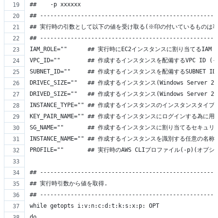
##    -p xxxxxx
## ----------------------------------------------------
## 実行時の引数として以下の値を受け取る(※印の付いているものは事
## ----------------------------------------------------
IAM_ROLE=""      ## 実行時にEC2インスタンスに割り当てるIAM
VPC_ID=""        ## 作成するインスタンスを配備するVPC ID
SUBNET_ID=""     ## 作成するインスタンスを配備するSUBNET 
DRIVEC_SIZE=""   ## 作成するインスタンス(Windows Serve
DRIVED_SIZE=""   ## 作成するインスタンス(Windows Serve
INSTANCE_TYPE="" ## 作成するインスタンスのインスタンスタイプ 
KEY_PAIR_NAME="" ## 作成するインスタンスにログインする為に用
SG_NAME=""       ## 作成するインスタンスに割り当てるセキ
INSTANCE_NAME="" ## 作成するインスタンスを識別する任意の名
PROFILE=""       ## 実行時のAWS CLIプロファイル(-p)(オプシ
## ----------------------------------------------------
## 実行時引数から値を取得.
## ----------------------------------------------------
while getopts i:v:n:c:d:t:k:s:x:p: OPT
do