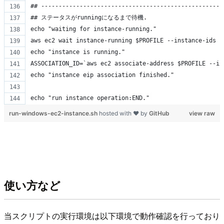
## ----------------------------------------------------
## ステータスがrunningになるまで待機.
echo "waiting for instance-running."
aws ec2 wait instance-running $PROFILE --instance-ids $
echo "instance is running."
ASSOCIATION_ID=`aws ec2 associate-address $PROFILE --in
echo "instance eip association finished."
echo "run instance operation:END."
run-windows-ec2-instance.sh
hosted with ❤ by
GitHub
view raw
使い方など
当スクリプトの実行環境は以下環境で動作確認を行っており