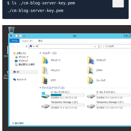
$ ls ./cm-blog-server-key.pem
