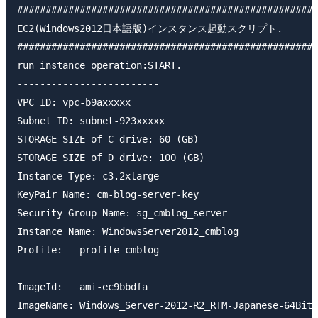
#####################################################
EC2(Windows2012日本語版)インスタンス起動スクリプト.

#####################################################
run instance operation:START.

-------------------------

VPC ID: vpc-b9axxxxx

Subnet ID: subnet-923xxxxx

STORAGE SIZE of C drive: 60 (GB)

STORAGE SIZE of D drive: 100 (GB)

Instance Type: c3.2xlarge

KeyPair Name: cm-blog-server-key

Security Group Name: sg_cmblog_server

Instance Name: WindowsServer2012_cmblog

Profile: --profile cmblog

ImageId:   ami-ec9bbdfa

ImageName: Windows_Server-2012-R2_RTM-Japanese-64Bit-