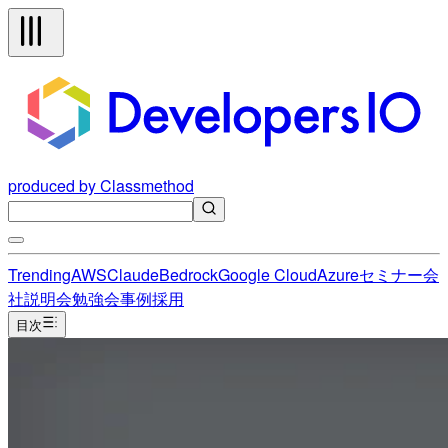
produced by Classmethod
Trending
AWS
Claude
Bedrock
Google Cloud
Azure
セミナー
会
社説明会
勉強会
事例
採用
目次