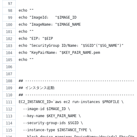
echo ""
echo "ImageId:   "$IMAGE_ID
echo "ImageName: "$IMAGE_NAME
echo ""
echo "EIP: "$EIP
echo "SecurityGroup ID/Name: "$SGID"("$SG_NAME")"
echo "KeyPairName: "$KEY_PAIR_NAME.pem
echo ""
## ----------------------------------------------------
## インスタンス起動
## ----------------------------------------------------
EC2_INSTANCE_ID=`aws ec2 run-instances $PROFILE \
  --image-id $IMAGE_ID \
  --key-name $KEY_PAIR_NAME \
  --security-group-ids $SGID \
  --instance-type $INSTANCE_TYPE \
  --block-device-mappings DeviceName=/dev/sda1,Ebs={Vol