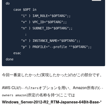
do

    case $OPT in

        "i" ) IAM_ROLE="$OPTARG";;

        "v" ) VPC_ID="$OPTARG";;

        "n" ) SUBNET_ID="$OPTARG";;

          :

        "x" ) INSTANCE_NAME="$OPTARG";;

        "p" ) PROFILE="--profile ""$OPTARG";;

    esac

今回一番楽したかった(実現したかった)のがこの部分です。
AWS CLIの
オプションを用い、Amazon所有の(
--filters
--
)所定の名称を持つ(ここでは
owners amazon
Windows_Server-2012-R2_RTM-Japanese-64Bit-Base-*