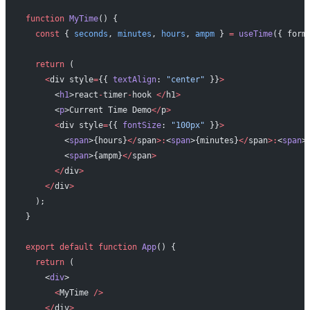
function
 MyTime
() {
  const
 { 
seconds
, 
minutes
, 
hours
, 
ampm
 } 
=
 useTime
({ form
  return
 (
    <
div style
=
{{ 
textAlign
: 
"center"
 }}
>
      <
h1
>react
-
timer
-
hook 
</
h1
>
      <
p
>Current Time Demo
</
p
>
      <
div style
=
{{ 
fontSize
: 
"100px"
 }}
>
        <
span
>{hours}
</
span
>:
<
span
>{minutes}
</
span
>:
<
span
>
        <
span
>{ampm}
</
span
>
      </
div
>
    </
div
>
  );
}
export
 default
 function
 App
() {
  return
 (
    <
div
>
      <
MyTime 
/>
    </
div
>