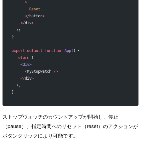
      >
        Reset
      </
button
>
    </
div
>
  );
}
export
 default
 function
 App
() {
  return
 (
    <
div
>
      <
MyStopwatch 
/>
    </
div
>
  );
}
ストップウォッチのカウントアップが開始し、停止
（pause）、指定時間へのリセット（reset）のアクションが
ボタンクリックにより可能です。