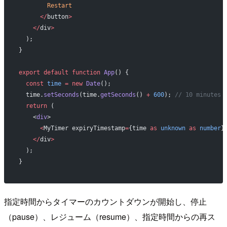
        Restart
      </
button
>
    </
div
>
  );
}
export
 default
 function
 App
() {
  const
 time
 =
 new
 Date
();
  time.
setSeconds
(time.
getSeconds
() 
+
 600
); 
// 10 minutes 
  return
 (
    <
div
>
      <
MyTimer expiryTimestamp
=
{time 
as
 unknown
 as
 number
}
    </
div
>
  );
}
指定時間からタイマーのカウントダウンが開始し、停止
（pause）、レジューム（resume）、指定時間からの再ス