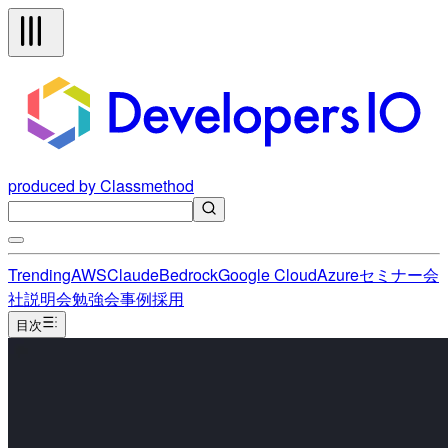
produced by Classmethod
Trending
AWS
Claude
Bedrock
Google Cloud
Azure
セミナー
会
社説明会
勉強会
事例
採用
目次