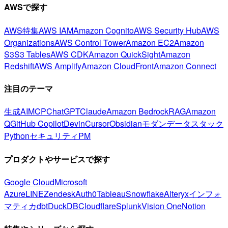
AWSで探す
AWS特集
AWS IAM
Amazon Cognito
AWS Security Hub
AWS
Organizations
AWS Control Tower
Amazon EC2
Amazon
S3
S3 Tables
AWS CDK
Amazon QuickSight
Amazon
Redshift
AWS Amplify
Amazon CloudFront
Amazon Connect
注目のテーマ
生成AI
MCP
ChatGPT
Claude
Amazon Bedrock
RAG
Amazon
Q
GitHub Copilot
Devin
Cursor
Obsidian
モダンデータスタック
Python
セキュリティ
PM
プロダクトやサービスで探す
Google Cloud
Microsoft
Azure
LINE
Zendesk
Auth0
Tableau
Snowflake
Alteryx
インフォ
マティカ
dbt
DuckDB
Cloudflare
Splunk
Vision One
Notion