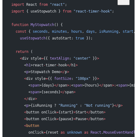
import
 React 
from
 "react"
;
import
 { useStopwatch } 
from
 "react-timer-hook"
;
function
 MyStopwatch
() {
  const
 { 
seconds
, 
minutes
, 
hours
, 
days
, 
isRunning
, 
start
,
    useStopwatch
({ autoStart: 
true
 });
  return
 (
    <
div style
=
{{ 
textAlign
: 
"center"
 }}
>
      <
h1
>react
-
timer
-
hook
</
h1
>
      <
p
>Stopwatch Demo
</
p
>
      <
div style
=
{{ 
fontSize
: 
"100px"
 }}
>
        <
span
>{days}
</
span
>:
<
span
>{hours}
</
span
>:
<
span
>{mi
        <
span
>{seconds}
</
span
>
      </
div
>
      <
p
>{isRunning ? 
"Running"
 : 
"Not running"
}
</
p
>
      <
button onClick
=
{start}
>
Start
</
button
>
      <
button onClick
=
{pause}
>
Pause
</
button
>
      <
button
        onClick
=
{reset 
as
 unknown
 as
 React
.
MouseEventHandl