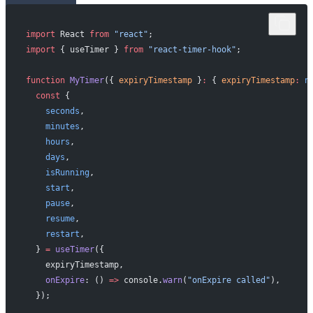
import
 React 
from
 "react"
;
import
 { useTimer } 
from
 "react-timer-hook"
;
function
 MyTimer
({ 
expiryTimestamp
 }
:
 { 
expiryTimestamp
:
 n
  const
 {
    seconds
,
    minutes
,
    hours
,
    days
,
    isRunning
,
    start
,
    pause
,
    resume
,
    restart
,
  } 
=
 useTimer
({
    expiryTimestamp,
    onExpire
: () 
=>
 console.
warn
(
"onExpire called"
),
  });