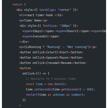
  return
 (
    <
div style
=
{{ 
textAlign
: 
"center"
 }}
>
      <
h1
>react
-
timer
-
hook 
</
h1
>
      <
p
>Timer Demo
</
p
>
      <
div style
=
{{ 
fontSize
: 
"100px"
 }}
>
        <
span
>{days}
</
span
>:
<
span
>{hours}
</
span
>:
<
span
>{mi
        <
span
>{seconds}
</
span
>
      </
div
>
      <
p
>{isRunning ? 
"Running"
 : 
"Not running"
}
</
p
>
      <
button onClick
=
{start}
>
Start
</
button
>
      <
button onClick
=
{pause}
>
Pause
</
button
>
      <
button onClick
=
{resume}
>
Resume
</
button
>
      <
button
        onClick
=
{() => {
          // Restarts to 5 minutes timer
          const
 time
 =
 new
 Date
();
          time.
setSeconds
(time.
getSeconds
() 
+
 300
);
          restart
(time 
as
 unknown
 as
 number
);
        }}
      >