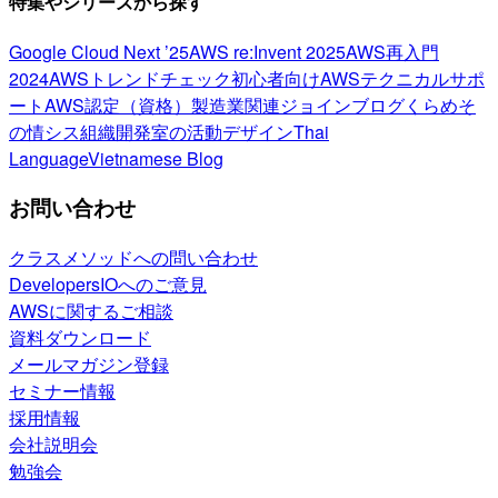
特集やシリーズから探す
Google Cloud Next ’25
AWS re:Invent 2025
AWS再入門
2024
AWSトレンドチェック
初心者向け
AWSテクニカルサポ
ート
AWS認定（資格）
製造業関連
ジョインブログ
くらめそ
の情シス
組織開発室の活動
デザイン
Thai
Language
Vietnamese Blog
お問い合わせ
クラスメソッドへの問い合わせ
DevelopersIOへのご意見
AWSに関するご相談
資料ダウンロード
メールマガジン登録
セミナー情報
採用情報
会社説明会
勉強会