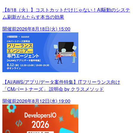
【8/18（火）】コストカットだけじゃない！AI駆動のシステ
ム刷新がもたらす本当の効果
開催前
2026年8月18日(火) 15:00
【AI/AWS/アプリ/データ案件特集】ITフリーランス向け
「CMパートナーズ」 説明会 by クラスメソッド
開催前
2026年8月12日(水) 19:00