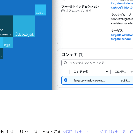
せされます。リソースについても
vCPU は「1」、メモリは「2」G