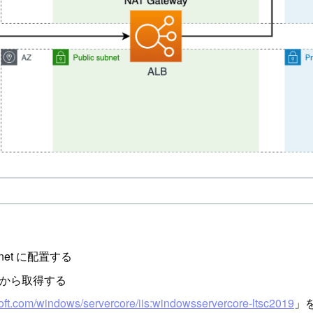
ubnet に配置する
ub から取得する
oft.com/windows/servercore/iis:windowsservercore-ltsc2019
」