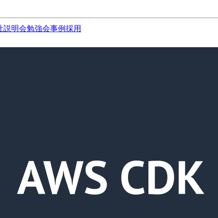
社説明会
勉強会
事例
採用