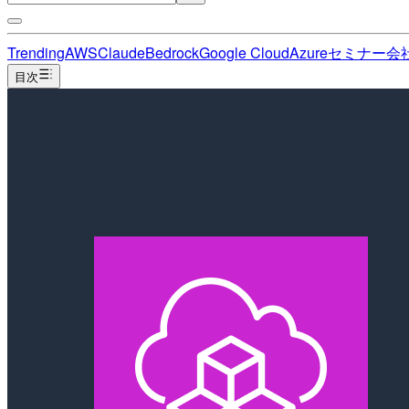
Trending
AWS
Claude
Bedrock
Google Cloud
Azure
セミナー
会
目次