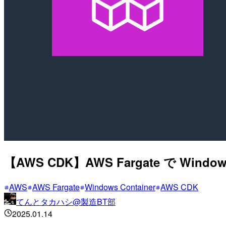
【AWS CDK】AWS Fargate で Wi
AWS
AWS Fargate
Windows Container
AWS CDK
てんとタカハシ@製造BT部
2025.01.14