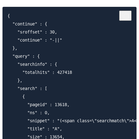
{

  "continue" : {

    "sroffset" : 30,

    "continue" : "-||"

  },

  "query" : {

    "searchinfo" : {

      "totalhits" : 427418

    },

    "search" : [

      {

        "pageid" : 13618,

        "ns" : 0,

        "snippet" : "(<span class=\"searchm
        "title" : "A",

        "size" : 13654,
