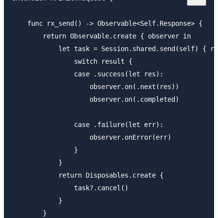
    func rx_send() -> Observable<Self.Response> {

        return Observable.create { observer in

            let task = Session.shared.send(self) { re
                switch result {

                case .success(let res):

                    observer.on(.next(res))

                    observer.on(.completed)

                case .failure(let err):

                    observer.onError(err)

                }

            }

            return Disposables.create {

                task?.cancel()

            }

        }
