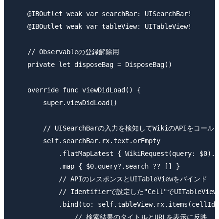
    @IBOutlet weak var searchBar: UISearchBar!

    @IBOutlet weak var tableView: UITableView!

    // Observableの登録解除用

    private let disposeBag = DisposeBag()

    override func viewDidLoad() {

        super.viewDidLoad()

        // UISearchBarの入力を検知してWikiのAPIをコール

        self.searchBar.rx.text.orEmpty

            .flatMapLatest { WikiRequest(query: $0).r
            .map { $0.query?.search ?? [] }

            // APIのレスポンスとUITableViewをバインド

            // Identifierで設定した"Cell"でUITableVi
            .bind(to: self.tableView.rx.items(cellIde
                // 検索結果のタイトルとURLを表示に反映
