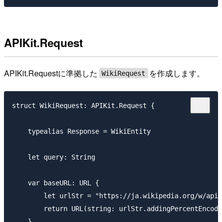
APIKit.Request
APIKit.Requestに準拠した
を作成します。
WikiRequest
struct WikiRequest: APIKit.Request {

    typealias Response = WikiEntity

    let query: String

    var baseURL: URL {

        let urlStr = "https://ja.wikipedia.org/w/api.
        return URL(string: urlStr.addingPercentEncodi
    }
