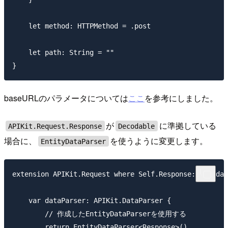
    let method: HTTPMethod = .post

    let path: String = ""

baseURLのパラメータについては
ここ
を参考にしました。
が
に準拠している
APIKit.Request.Response
Decodable
場合に、
を使うように変更します。
EntityDataParser
extension APIKit.Request where Self.Response: Decodab
    var dataParser: APIKit.DataParser {

        // 作成したEntityDataParserを使用する

        return EntityDataParser<Response>()
