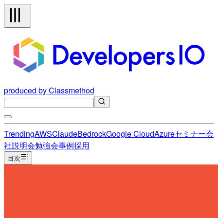
produced by Classmethod
Trending
AWS
Claude
Bedrock
Google Cloud
Azure
セミナー
会
社説明会
勉強会
事例
採用
目次