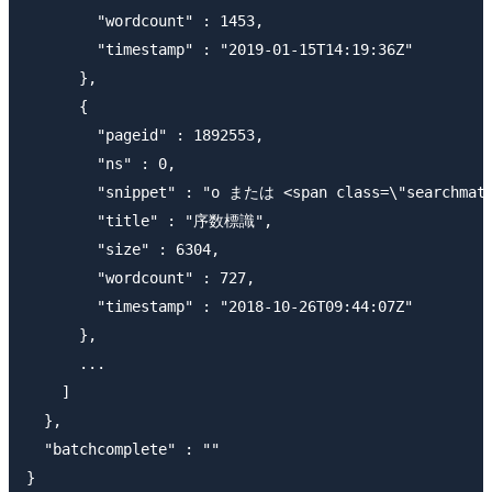
        "wordcount" : 1453,

        "timestamp" : "2019-01-15T14:19:36Z"

      },

      {

        "pageid" : 1892553,

        "ns" : 0,

        "snippet" : "o または <span class=
        "title" : "序数標識",

        "size" : 6304,

        "wordcount" : 727,

        "timestamp" : "2018-10-26T09:44:07Z"

      },

      ...

    ]

  },

  "batchcomplete" : ""
